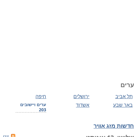
ערים
תל אביב
ירושלים
חיפה
באר שבע
אשדוד
ערים ויישובים
203
חדשות מזג אוויר
rss