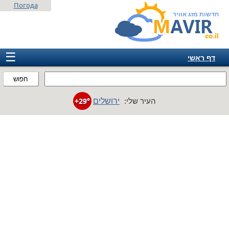
Погода
חדשות מזג אוויר
☰
דף ראשי
ישראל
חפוש
אירופה
ירושלים
העיר שלי:
+29°
אמריקה
חבר המדינות
אסיה
אפריקה
אוסטרליה