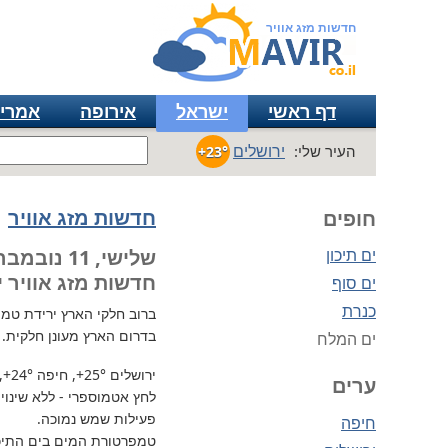
חדשות מזג אוויר
דף ראשי
ישראל
אירופה
אמרי
ירושלים
העיר שלי:
+23°
חדשות מזג אוויר
חופים
ים תיכון
שלישי, 11 נובמבר
חדשות מזג אוויר י
ים סוף
כנרת
ברוב חלקי הארץ
ירידת טמפרטור
בדרום הארץ מעונן חלקית.
ים המלח
ירושלים
+25°
, חיפה
+24°
,
ערים
לחץ אטמוספרי - ללא שינוי, 734 מ"מ / כספית עמ 
פעילות שמש נמוכה.
חיפה
טמפרטורת המים בים התיכון 