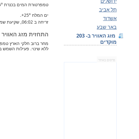
ירושלים
טמפרטורת המים בכנרת
5°
תל אביב
ים המלח
+25°
.
אשדוד
זריחה ב 06:02, שקיעת שמש 16:38.
באר שבע
התחזית מזג האוויר למחר —
מזג האוויר ב- 203
מוקדים
ללא שינוי. פעילות השמש בי
פרסום באתר