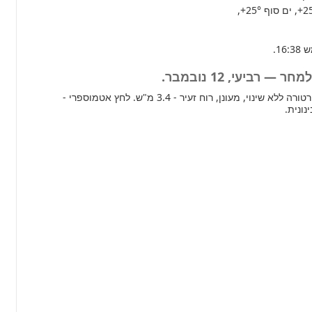
+2
, ים סוף
+25°
,
 רביעי, 12 נובמבר.
מחר ברוב חלקי הארץ טמפרטורה ללא שינוי, מעונן, רוח זעיר - 3.4 מ"ש. לחץ אטמוספרי -
נונית.