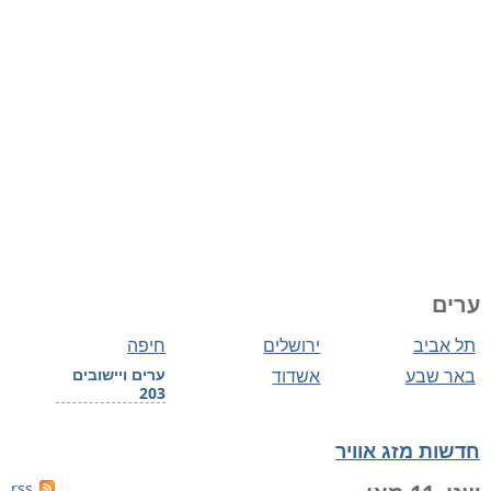
ערים
תל אביב
ירושלים
חיפה
באר שבע
אשדוד
ערים ויישובים
203
חדשות מזג אוויר
rss