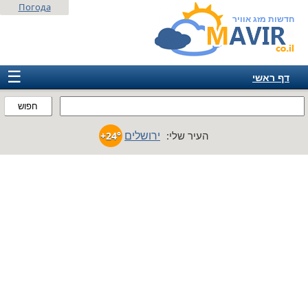
Погода
חדשות מזג אוויר
☰
דף ראשי
ישראל
חפוש
אירופה
ירושלים
העיר שלי:
+24°
אמריקה
חבר המדינות
אסיה
אפריקה
אוסטרליה