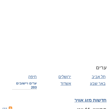
ערים
תל אביב
ירושלים
חיפה
באר שבע
אשדוד
ערים ויישובים
203
חדשות מזג אוויר
rss