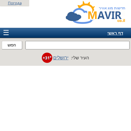
Погода
חדשות מזג אוויר
☰
דף ראשי
ישראל
חפוש
אירופה
ירושלים
העיר שלי:
+31°
אמריקה
חבר המדינות
אסיה
אפריקה
אוסטרליה