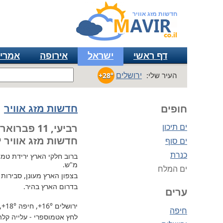
חדשות מזג אוויר
דף ראשי
ישראל
אירופה
אמרי
ירושלים
העיר שלי:
+28°
חדשות מזג אוויר
חופים
ים תיכון
רביעי, 11 פברואר
חדשות מזג אוויר י
ים סוף
כנרת
ברוב חלקי הארץ
מ"ש.
ים המלח
בצפון הארץ מעונן, סבירות
בדרום הארץ בהיר.
ערים
ירושלים
+16°
, חיפה
+18°
,
חיפה
לחץ אטמוספרי - עלייה קלה, 732 מ"מ / כספית ע