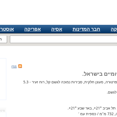
קה
חבר המדינות
אסיה
אפריקה
אוסטרל
ח
rss
ומיים בישראל.
ירידת טמפרטורה, מעונן חלקית, סבירות נמוכה לגשם קל, רוח זעיר - 5.3
 לגשם.
 תל אביב
+21°
, באר שבע
+21°
.
פרסו
מ '