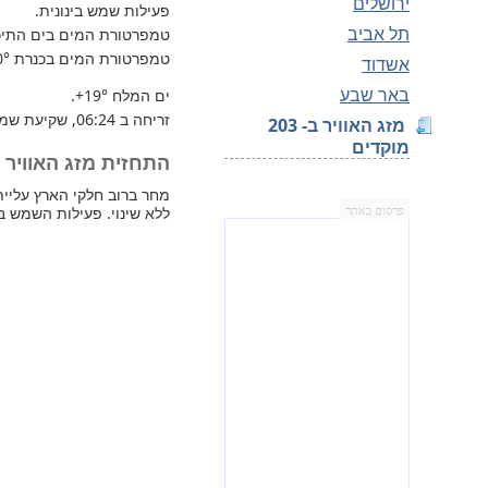
ירושלים
פעילות שמש בינונית.
תל אביב
טמפרטורת המים בים התיכון 
טמפרטורת המים בכנרת
0°
אשדוד
באר שבע
ים המלח
+19°
.
זריחה ב 06:24, שקיעת שמש 17:18.
מזג האוויר ב- 203
מוקדים
התחזית מזג האוויר למחר 
ללא שינוי. פעילות השמש בי
פרסום באתר