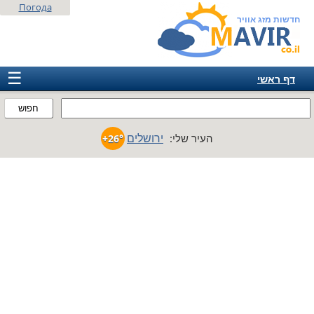
Погода
חדשות מזג אוויר
☰
דף ראשי
ישראל
חפוש
אירופה
ירושלים
העיר שלי:
+26°
אמריקה
חבר המדינות
אסיה
אפריקה
אוסטרליה