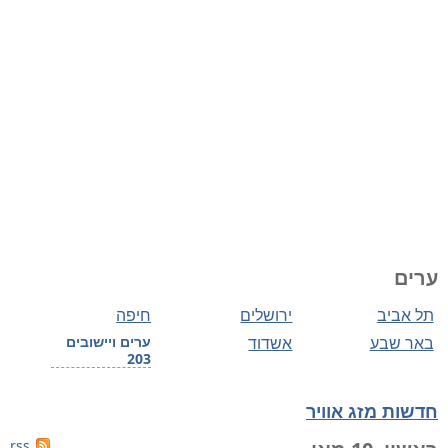
ערים
תל אביב
ירושלים
חיפה
באר שבע
אשדוד
ערים ויישובים
203
חדשות מזג אוויר
rss