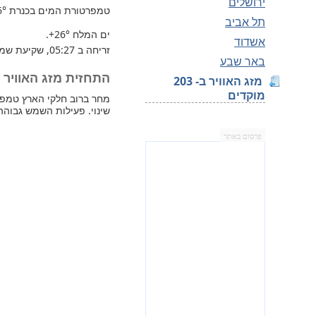
ירושלים
טמפרטורת המים בכנרת
6°
תל אביב
ים המלח
+26°
.
אשדוד
זריחה ב 05:27, שקיעת שמש 19:44.
באר שבע
התחזית מזג האוויר למחר 
מזג האוויר ב- 203
מוקדים
שינוי. פעילות השמש גבוהה
פרסום באתר