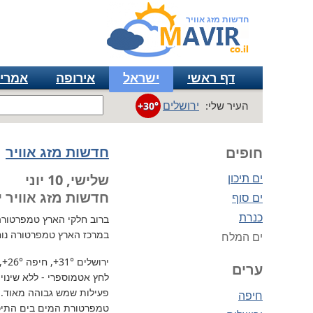
חדשות מזג אוויר
דף ראשי
ישראל
אירופה
אמרי
ירושלים
העיר שלי:
+30°
חדשות מזג אוויר
חופים
ים תיכון
שלישי, 10 יוני
חדשות מזג אוויר י
ים סוף
כנרת
ברוב חלקי הארץ
טמפרטורה גבו
במרכז הארץ טמפרטורה נוח
ים המלח
ירושלים
+31°
, חיפה
+26°
,
ערים
לחץ אטמוספרי - ללא שינוי, 729 מ"מ / כספית עמ 
פעילות שמש גבוהה מאוד.
חיפה
טמפרטורת המים בים התיכון 