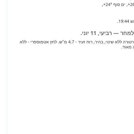
+2
, ים סוף
+24°
,
— רביעי, 11 יוני.
מחר ברוב חלקי הארץ טמפרטורה ללא שינוי, בהיר, רוח זעיר - 4.7 מ"ש. לחץ אטמוספרי - ללא
 מאוד.