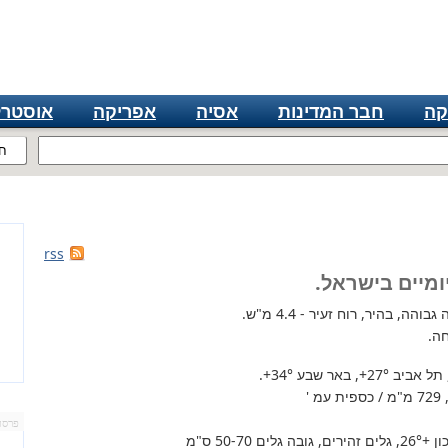
קה
חבר המדינות
אסיה
אפריקה
אוסטרל
ח
rss
ומיים בישראל.
הה, בהיר, רוח זעיר - 4.4 מ"ש.
ה.
 תל אביב
+27°
, באר שבע
+34°
.
'
פרסו
+26°
, גלים זהירים, גובה גלים 50-70 ס"מ