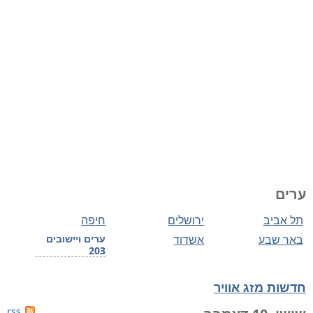
ערים
תל אביב
ירושלים
חיפה
באר שבע
אשדוד
ערים ויישובים
203
חדשות מזג אוויר
rss