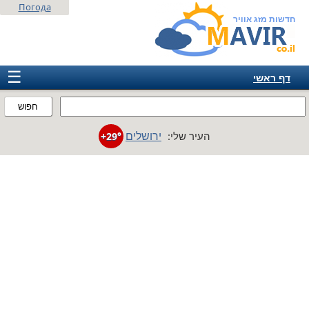
Погода
חדשות מזג אוויר
☰
דף ראשי
ישראל
חפוש
אירופה
ירושלים
העיר שלי:
+29°
אמריקה
חבר המדינות
אסיה
אפריקה
אוסטרליה