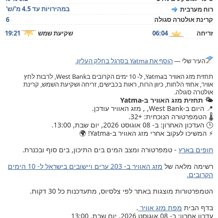
במהירויות עד 4.5 מ'/ש'
רוח מערבית
קרינת אולטרה סגולה
6
זריחה
06:04
שקיעת שמש
19:21
העיר שלי —
הוסף את Yatma בסרגל בחלק העליון.
תחזית מזג האוויר בYatma, ל- 10 ימים הקרובים בWest Bank, לרבות לחץ
אוויר, אחוזי הלחות, כיוון הרוח, ראות בכבישים, זריחה ושקיעת השמש, קרינת
אולטרה סגולה.
🌤️ תחזית מזג האוויר ב-Yatma
📍 היום ב-West Bank, , מזג האוויר עודכן.
🌡️ הטמפרטורה הנוכחית: +32.
🕒 העדכון האחרון: ב- 08 אוגוסט 2026, יום שבת, 13:00.
⚡ המשיכו לעקוב אחרי מזג האוויר ב-Yatma! 🌍
חופים בארץ
- טמפרטורה ומצב המים בים התיכון, בים סוף ובכנרת.
רשימה מלאה של
מזג האוויר ב- 203 ערים ויישובים בישראל ל- 10 הימים
הקרובים.
הטמפרטורות מוצגות באתר לפי צלסיוס, מתעדכנות כל 30 דקות.
בדף הבית
מפת מזג אוויר
.
עדכון אחרון: ב- 08 אוגוסט 2026, יום שבת, 13:00