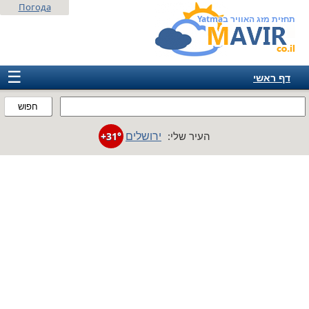
Погода
תחזית מזג האוויר בYatma
☰
דף ראשי
ישראל
חפוש
אירופה
ירושלים
העיר שלי:
+31°
אמריקה
חבר המדינות
אסיה
אפריקה
אוסטרליה