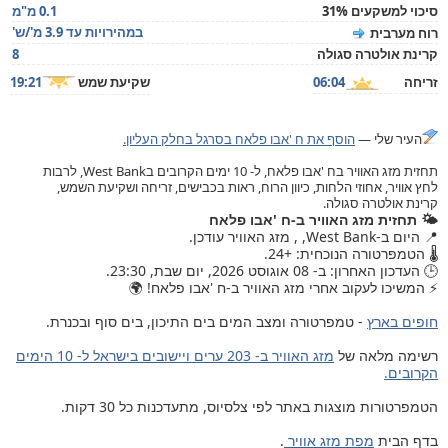
סיכוי למשקעים 31%
0.1 מ"מ
במהירויות עד 3.9 מ'/ש'
רוח מערבית
קרינת אולטרה סגולה
8
זריחה
06:04
שקיעת שמש
19:21
העיר שלי —
הוסף את ח 'אבו פלאח בסרגל בחלק העליון.
תחזית מזג האוויר בח 'אבו פלאח, ל- 10 ימים הקרובים בWest Bank, לרבות
לחץ אוויר, אחוזי הלחות, כיוון הרוח, ראות בכבישים, זריחה ושקיעת השמש,
קרינת אולטרה סגולה.
🌤️ תחזית מזג האוויר ב-ח 'אבו פלאח
📍 היום ב-West Bank, , מזג האוויר עודכן.
🌡️ הטמפרטורה הנוכחית: +24.
🕒 העדכון האחרון: ב- 08 אוגוסט 2026, יום שבת, 23:30.
⚡ המשיכו לעקוב אחרי מזג האוויר ב-ח 'אבו פלאח! 🌍
חופים בארץ
- טמפרטורה ומצב המים בים התיכון, בים סוף ובכנרת.
רשימה מלאה של
מזג האוויר ב- 203 ערים ויישובים בישראל ל- 10 הימים
הקרובים.
הטמפרטורות מוצגות באתר לפי צלסיוס, מתעדכנות כל 30 דקות.
בדף הבית
מפת מזג אוויר
.