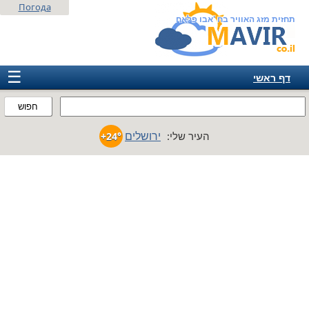
Погода
תחזית מזג האוויר בח 'אבו פלאח
☰
דף ראשי
ישראל
חפוש
אירופה
ירושלים
העיר שלי:
+24°
אמריקה
חבר המדינות
אסיה
אפריקה
אוסטרליה