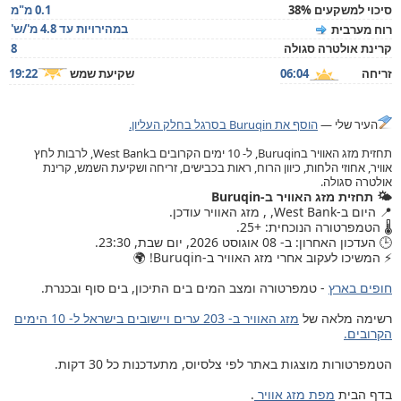
סיכוי למשקעים 38%
0.1 מ"מ
במהירויות עד 4.8 מ'/ש'
רוח מערבית
קרינת אולטרה סגולה
8
זריחה
06:04
שקיעת שמש
19:22
העיר שלי —
הוסף את Buruqin בסרגל בחלק העליון.
תחזית מזג האוויר בBuruqin, ל- 10 ימים הקרובים בWest Bank, לרבות לחץ
אוויר, אחוזי הלחות, כיוון הרוח, ראות בכבישים, זריחה ושקיעת השמש, קרינת
אולטרה סגולה.
🌤️ תחזית מזג האוויר ב-Buruqin
📍 היום ב-West Bank, , מזג האוויר עודכן.
🌡️ הטמפרטורה הנוכחית: +25.
🕒 העדכון האחרון: ב- 08 אוגוסט 2026, יום שבת, 23:30.
⚡ המשיכו לעקוב אחרי מזג האוויר ב-Buruqin! 🌍
חופים בארץ
- טמפרטורה ומצב המים בים התיכון, בים סוף ובכנרת.
רשימה מלאה של
מזג האוויר ב- 203 ערים ויישובים בישראל ל- 10 הימים
הקרובים.
הטמפרטורות מוצגות באתר לפי צלסיוס, מתעדכנות כל 30 דקות.
בדף הבית
מפת מזג אוויר
.