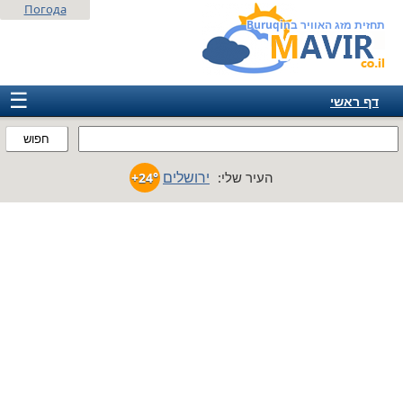
Погода
תחזית מזג האוויר בBuruqin
☰
דף ראשי
ישראל
חפוש
אירופה
ירושלים
העיר שלי:
+24°
אמריקה
חבר המדינות
אסיה
אפריקה
אוסטרליה