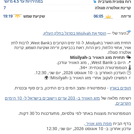
במהירויות עד 4.5 מ'/ש'
רוח צפונית מערבית
קרינת אולטרה סגולה
7
זריחה
06:05
שקיעת שמש
19:19
העיר שלי —
הוסף את Misilyah בסרגל בחלק העליון.
תחזית מזג האוויר בMisilyah, ל- 10 ימים הקרובים בWest Bank, לרבות לחץ
אוויר, אחוזי הלחות, כיוון הרוח, ראות בכבישים, זריחה ושקיעת השמש, קרינת
אולטרה סגולה.
🌤️ תחזית מזג האוויר ב-Misilyah
📍 היום ב-West Bank, , מזג האוויר עודכן.
🌡️ הטמפרטורה הנוכחית: +34.
🕒 העדכון האחרון: ב- 10 אוגוסט 2026, יום שני, 12:30.
⚡ המשיכו לעקוב אחרי מזג האוויר ב-Misilyah! 🌍
חופים בארץ
- טמפרטורה ומצב המים בים התיכון, בים סוף ובכנרת.
רשימה מלאה של
מזג האוויר ב- 203 ערים ויישובים בישראל ל- 10 הימים
הקרובים.
הטמפרטורות מוצגות באתר לפי צלסיוס, מתעדכנות כל 30 דקות.
בדף הבית
מפת מזג אוויר
.
עדכון אחרון: ב- 10 אוגוסט 2026, יום שני, 12:30