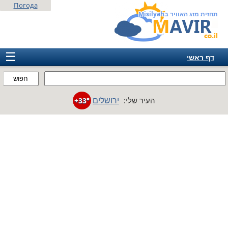
Погода
תחזית מזג האוויר בMisilyah
☰
דף ראשי
ישראל
חפוש
אירופה
ירושלים
העיר שלי:
+33°
אמריקה
חבר המדינות
אסיה
אפריקה
אוסטרליה