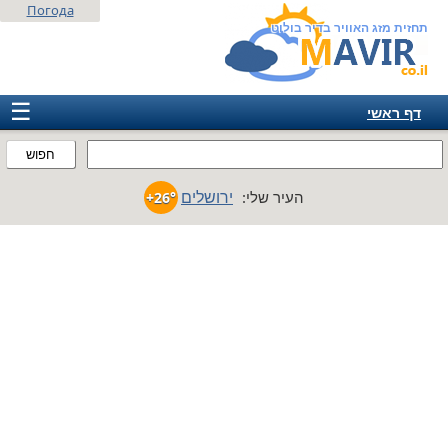
Погода
תחזית מזג האוויר בדיר בולוט
☰
דף ראשי
ישראל
חפוש
אירופה
ירושלים
העיר שלי:
+26°
אמריקה
חבר המדינות
אסיה
אפריקה
אוסטרליה