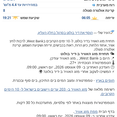
במהירויות עד 4.4 מ'/ש'
רוח מערבית
קרינת אולטרה סגולה
8
זריחה
06:05
שקיעת שמש
19:21
העיר שלי —
הוסף את דיר בולוט בסרגל בחלק העליון.
תחזית מזג האוויר בדיר בולוט, ל- 10 ימים הקרובים בWest Bank, לרבות לחץ
אוויר, אחוזי הלחות, כיוון הרוח, ראות בכבישים, זריחה ושקיעת השמש, קרינת
אולטרה סגולה.
🌤️ תחזית מזג האוויר ב-דיר בולוט
📍 היום ב-West Bank, , מזג האוויר עודכן.
🌡️ הטמפרטורה הנוכחית: +27.
🕒 העדכון האחרון: ב- 09 אוגוסט 2026, יום ראשון, 09:00.
⚡ המשיכו לעקוב אחרי מזג האוויר ב-דיר בולוט! 🌍
חופים בארץ
- טמפרטורה ומצב המים בים התיכון, בים סוף ובכנרת.
רשימה מלאה של
מזג האוויר ב- 203 ערים ויישובים בישראל ל- 10 הימים
הקרובים.
הטמפרטורות מוצגות באתר לפי צלסיוס, מתעדכנות כל 30 דקות.
בדף הבית
מפת מזג אוויר
.
עדכון אחרון: ב- 09 אוגוסט 2026, יום ראשון, 09:00