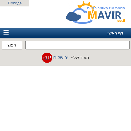
Погода
תחזית מזג האוויר בג'יוס
☰
דף ראשי
ישראל
חפוש
אירופה
ירושלים
העיר שלי:
+31°
אמריקה
חבר המדינות
אסיה
אפריקה
אוסטרליה