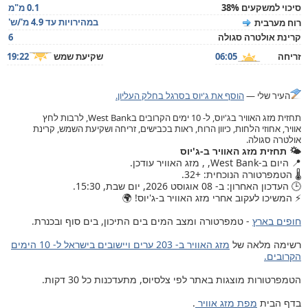
סיכוי למשקעים 38%
0.1 מ"מ
במהירויות עד 4.9 מ'/ש'
רוח מערבית
קרינת אולטרה סגולה
6
זריחה
06:05
שקיעת שמש
19:22
העיר שלי —
הוסף את ג'יוס בסרגל בחלק העליון.
תחזית מזג האוויר בג'יוס, ל- 10 ימים הקרובים בWest Bank, לרבות לחץ
אוויר, אחוזי הלחות, כיוון הרוח, ראות בכבישים, זריחה ושקיעת השמש, קרינת
אולטרה סגולה.
🌤️ תחזית מזג האוויר ב-ג'יוס
📍 היום ב-West Bank, , מזג האוויר עודכן.
🌡️ הטמפרטורה הנוכחית: +32.
🕒 העדכון האחרון: ב- 08 אוגוסט 2026, יום שבת, 15:30.
⚡ המשיכו לעקוב אחרי מזג האוויר ב-ג'יוס! 🌍
חופים בארץ
- טמפרטורה ומצב המים בים התיכון, בים סוף ובכנרת.
רשימה מלאה של
מזג האוויר ב- 203 ערים ויישובים בישראל ל- 10 הימים
הקרובים.
הטמפרטורות מוצגות באתר לפי צלסיוס, מתעדכנות כל 30 דקות.
בדף הבית
מפת מזג אוויר
.