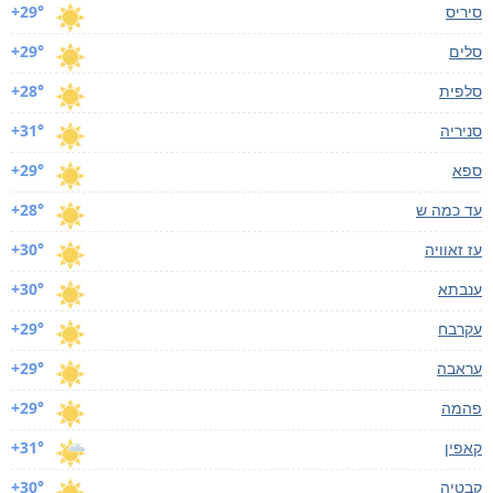
סיריס
+29°
סלים
+29°
סלפית
+28°
סניריה
+31°
ספא
+29°
עד כמה ש
+28°
עז זאוויה
+30°
ענבתא
+30°
עקרבח
+29°
עראבה
+29°
פהמה
+29°
קאפין
+31°
קבטיה
+30°