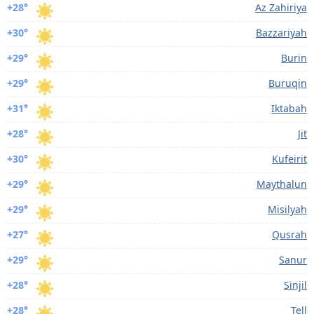
+28°
Az Zahiriya
+30°
Bazzariyah
+29°
Burin
+29°
Buruqin
+31°
Iktabah
+28°
Jit
+30°
Kufeirit
+29°
Maythalun
+29°
Misilyah
+27°
Qusrah
+29°
Sanur
+28°
Sinjil
+28°
Tell