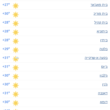
בית פאג'אר
+27°
בית פוריכ
+30°
בית קהיל
+28°
ביתוניא
+28°
ביתין
+28°
בלטה
+29°
בקעה א-שרקייה
+31°
ג'יוס
+31°
ג'לבון
+30°
ג'נין
+30°
דאנבה
+31°
דומא
+30°