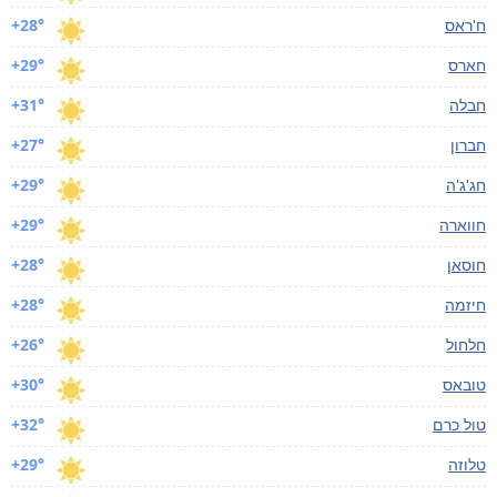
ח'ראס
+28°
חארס
+29°
חבלה
+31°
חברון
+27°
חג'ג'ה
+29°
חווארה
+29°
חוסאן
+28°
חיזמה
+28°
חלחול
+26°
טובאס
+30°
טול כרם
+32°
טלוזה
+29°