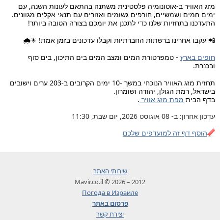
מזג האוויר ב-אוטונומיה פלסטינית משתנה בהתאם לעונות השנה, עם
ימים חמים ושמשיים, חורפים גשומים ואזורים עם תנאי אקלים מגוונים.
התעדכנו בתחזיות שלנו כדי לתכנן את יומכם בצורה הטובה ביותר!
📲 עקבו אחרינו ברשתות החברתיות וקבלו עדכונים בזמן אמת! ☀🌧
חופים בארץ
- טמפרטורת המים ומצב המים בים התיכון, בים סוף
ובכנרת.
תחזית מזג האוויר הנוכחי במשך -10 ימים הקרובים ב-203 ערים וישובים
בישראל, רמת הגולן, יהודה ושומרון.
בדף הבית
מפת מזג אוויר
.
עדכון אחרון: ב- 08 אוגוסט 2026, יום שבת, 11:30
הוסף דף זה למועדפים שלכם
שירותי האתר
2012 – 2026 © Mavir.co.il
Погода в Израиле
פרסום באתר
יצירת קשר