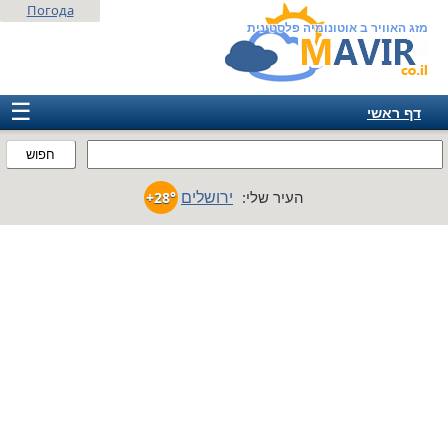
Погода
מזג האוויר ב אוטונומיה פלסטינית
☰
דף ראשי
ישראל
חפוש
אירופה
ירושלים
העיר שלי:
+28°
אמריקה
חבר המדינות
אסיה
אפריקה
אוסטרליה