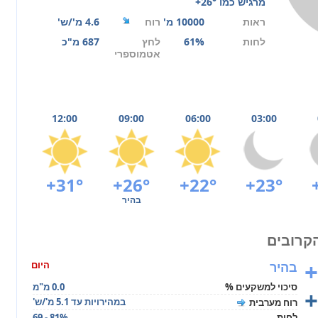
מרגיש כמו
+26°
ראות
10000 מ'
רוח
4.6 מ'/ש'
לחות
61%
לחץ
687 מ"כ
אטמוספרי
12:00
09:00
06:00
03:00
+31°
+26°
+22°
+23°
בהיר
+
בהיר
היום
סיכוי למשקעים %
0.0 מ"מ
+
במהירויות עד 5.1 מ'/ש'
רוח מערבית
לחות
69 - 81%