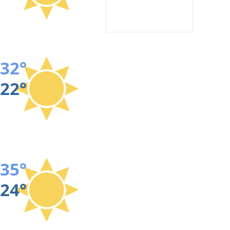
32°
22°
35°
24°