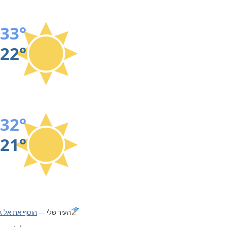
33°
22°
32°
21°
העיר שלי —
הוסף את אל ג'