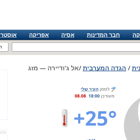
קה
חבר המדינות
אסיה
אפריקה
אוסטרל
ח
ית
/
הגדה המערבית
/אל ג'ודיירה — מזג
לסמן
העיר שלי
מעודכן
18:00
08.08
+25°
פרסו