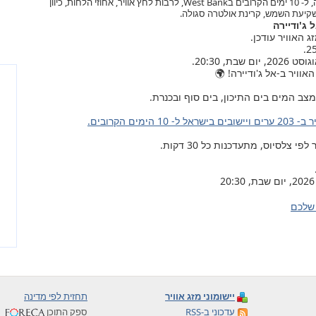
תחזית מזג האוויר באל ג'ודיירה, ל- 10 ימים הקרובים בWest Bank, לרבות לחץ אוויר, אחוזי הלחות, כיוון
ושקיעת השמש, קרינת אולטרה סגולה.
 ג'ודיירה
וויר ב-אל ג'ודיירה! 🌍
צב המים בים התיכון, בים סוף ובכנרת.
ל ל- 10 הימים הקרובים.
צלסיוס, מתעדכנות כל 30 דקות.
שלכם
יישומוני מזג אוויר
תחזית לפי מדינה
עדכוני ב-RSS
ספק התוכן