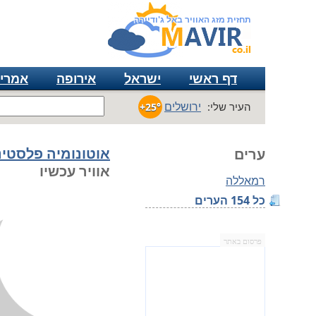
תחזית מזג האוויר באל ג'ודיירה
דף ראשי
ישראל
אירופה
אמרי
ירושלים
העיר שלי:
+25°
אוטונומיה פלסטינ
ערים
אוויר עכשיו
רמאללה
כל 154 הערים
פרסום באתר