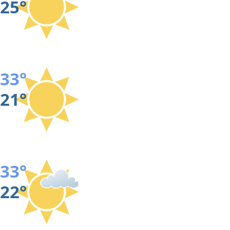
25°
33°
21°
33°
22°