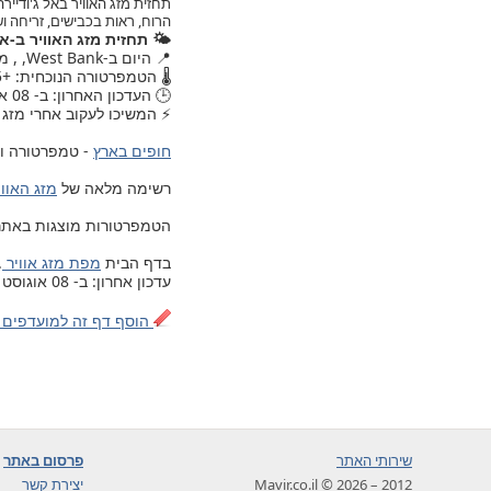
הרוח, ראות בכבישים, זריחה 
🌤️ תחזית מזג האוויר ב-אל
📍 היום ב-West Bank, , מזג האוויר עודכן.
🌡️ הטמפרטורה הנוכחית: +25.
🕒 העדכון האחרון: ב- 08 אוגוסט 2026, יום שבת, 20:30.
⚡ המשיכו לעקוב אחרי מזג הא
חופים בארץ
- טמפרטורה ומ
רשימה מלאה של
מזג האוויר ב- 203 ערים ויישובים בישרא
הטמפרטורות מוצגות באתר לפי 
בדף הבית
מפת מזג אוויר
.
עדכון אחרון: ב- 08 אוגוסט 2026, יום שבת, 20:30
הוסף דף זה למועדפים 
שירותי האתר
פרסום באתר
2012 – 2026 © Mavir.co.il
יצירת קשר