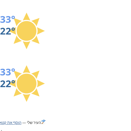
33°
22°
33°
22°
העיר שלי —
הוסף את קטאנ