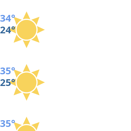
34°
24°
35°
25°
35°