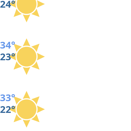
24°
34°
23°
33°
22°