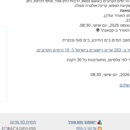
תחזית מזג האוויר בקטאנה, ל- 10 ימים הקרובים בWest Bank, לרבות לחץ אוויר, אחוזי הלחות, כיוון
ושקיעת השמש, קרינת אולטרה סגולה.
קטאנה
האוויר ב-קטאנה! 🌍
צב המים בים התיכון, בים סוף ובכנרת.
ל ל- 10 הימים הקרובים.
צלסיוס, מתעדכנות כל 30 דקות.
שלכם
יישומוני מזג אוויר
תחזית לפי מדינה
עדכוני ב-RSS
ספק התוכן