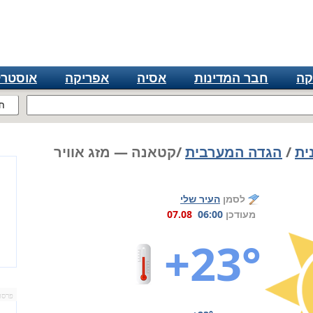
קה
חבר המדינות
אסיה
אפריקה
אוסטרל
ח
ית
/
הגדה המערבית
/קטאנה — מזג אוויר
לסמן
העיר שלי
מעודכן
06:00
07.08
+23°
פרסו