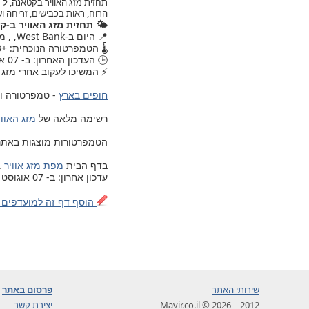
הרוח, ראות בכבישים, זריחה 
🌤️ תחזית מזג האוויר ב-
📍 היום ב-West Bank, , מזג האוויר עודכן.
🌡️ הטמפרטורה הנוכחית: +23.
🕒 העדכון האחרון: ב- 07 אוגוסט 2026, יום שישי, 08:30.
⚡ המשיכו לעקוב אחרי מזג 
חופים בארץ
- טמפרטורה ומ
רשימה מלאה של
מזג האוויר ב- 203 ערים ויישובים בישרא
הטמפרטורות מוצגות באתר לפי 
בדף הבית
מפת מזג אוויר
.
עדכון אחרון: ב- 07 אוגוסט 2026, יום שישי, 08:30
הוסף דף זה למועדפים 
שירותי האתר
פרסום באתר
2012 – 2026 © Mavir.co.il
יצירת קשר