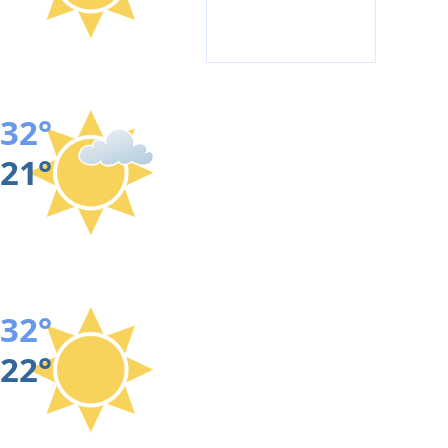
32°
21°
32°
22°