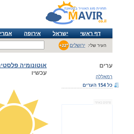
תחזית מזג האוויר בקטאנה
דף ראשי
ישראל
אירופה
אמרי
ירושלים
העיר שלי:
+22°
אוטונומיה פלסטינ
ערים
עכשיו
רמאללה
כל 154 הערים
פרסום באתר