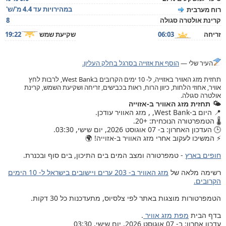
במהירויות עד 4.4 מ'/ש'
רוח מערבית
קרינת אולטרה סגולה
8
זריחה
06:03
שקיעת שמש
19:22
העיר שלי —
הוסף את אזוייה בסרגל בחלק העליון.
תחזית מזג האוויר באזוייה, ל- 10 ימים הקרובים בWest Bank, לרבות לחץ
אוויר, אחוזי הלחות, כיוון הרוח, ראות בכבישים, זריחה ושקיעת השמש, קרינת
אולטרה סגולה.
🌤️ תחזית מזג האוויר ב-אזוייה
📍 היום ב-West Bank, , מזג האוויר עודכן.
🌡️ הטמפרטורה הנוכחית: +20.
🕒 העדכון האחרון: ב- 07 אוגוסט 2026, יום שישי, 03:30.
⚡ המשיכו לעקוב אחרי מזג האוויר ב-אזוייה! 🌍
חופים בארץ
- טמפרטורה ומצב המים בים התיכון, בים סוף ובכנרת.
רשימה מלאה של
מזג האוויר ב- 203 ערים ויישובים בישראל ל- 10 הימים
הקרובים.
הטמפרטורות מוצגות באתר לפי צלסיוס, מתעדכנות כל 30 דקות.
בדף הבית
מפת מזג אוויר
.
עדכון אחרון: ב- 07 אוגוסט 2026, יום שישי, 03:30