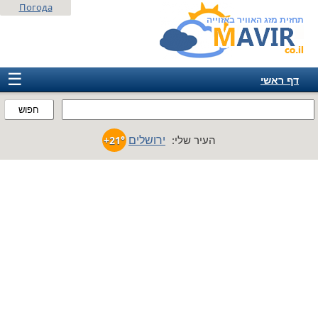
Погода
תחזית מזג האוויר באזוייה
☰
דף ראשי
ישראל
חפוש
אירופה
ירושלים
העיר שלי:
+21°
אמריקה
חבר המדינות
אסיה
אפריקה
אוסטרליה