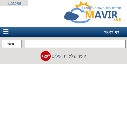
Погода
תחזית מזג האוויר בSanur
☰
דף ראשי
ישראל
חפוש
אירופה
ירושלים
העיר שלי:
+29°
אמריקה
חבר המדינות
אסיה
אפריקה
אוסטרליה