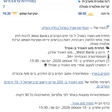
במהירויות עד 5.0 מ'/ש'
רוח צפונית מערבית
קרינת אולטרה סגולה
7
זריחה
06:05
שקיעת שמש
19:20
העיר שלי —
הוסף את אטיל בסרגל בחלק העליון.
תחזית מזג האוויר באטיל, ל- 10 ימים הקרובים בWest Bank, לרבות לחץ
אוויר, אחוזי הלחות, כיוון הרוח, ראות בכבישים, זריחה ושקיעת השמש, קרינת
אולטרה סגולה.
🌤️ תחזית מזג האוויר ב-אטיל
📍 היום ב-West Bank, , מזג האוויר עודכן.
🌡️ הטמפרטורה הנוכחית: +34.
🕒 העדכון האחרון: ב- 10 אוגוסט 2026, יום שני, 15:30.
⚡ המשיכו לעקוב אחרי מזג האוויר ב-אטיל! 🌍
חופים בארץ
- טמפרטורה ומצב המים בים התיכון, בים סוף ובכנרת.
רשימה מלאה של
מזג האוויר ב- 203 ערים ויישובים בישראל ל- 10 הימים
הקרובים.
הטמפרטורות מוצגות באתר לפי צלסיוס, מתעדכנות כל 30 דקות.
בדף הבית
מפת מזג אוויר
.
עדכון אחרון: ב- 10 אוגוסט 2026, יום שני, 15:30