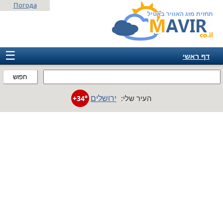
Погода
תחזית מזג האוויר באטיל
☰
דף ראשי
ישראל
חפוש
אירופה
ירושלים
העיר שלי:
+34°
אמריקה
חבר המדינות
אסיה
אפריקה
אוסטרליה