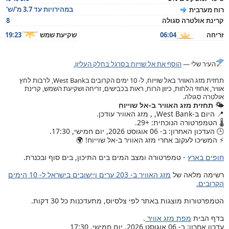
במהירויות עד 3.7 מ'/ש'
רוח מערבית
קרינת אולטרה סגולה
8
זריחה
06:04
שקיעת שמש
19:23
העיר שלי —
הוסף את אל שוייוח בסרגל בחלק העליון.
תחזית מזג האוויר באל שוייוח, ל- 10 ימים הקרובים בWest Bank, לרבות לחץ
אוויר, אחוזי הלחות, כיוון הרוח, ראות בכבישים, זריחה ושקיעת השמש, קרינת
אולטרה סגולה.
🌤️ תחזית מזג האוויר ב-אל שוייוח
📍 היום ב-West Bank, , מזג האוויר עודכן.
🌡️ הטמפרטורה הנוכחית: +29.
🕒 העדכון האחרון: ב- 06 אוגוסט 2026, יום חמישי, 17:30.
⚡ המשיכו לעקוב אחרי מזג האוויר ב-אל שוייוח! 🌍
חופים בארץ
- טמפרטורה ומצב המים בים התיכון, בים סוף ובכנרת.
רשימה מלאה של
מזג האוויר ב- 203 ערים ויישובים בישראל ל- 10 הימים
הקרובים.
הטמפרטורות מוצגות באתר לפי צלסיוס, מתעדכנות כל 30 דקות.
בדף הבית
מפת מזג אוויר
.
עדכון אחרון: ב- 06 אוגוסט 2026, יום חמישי, 17:30