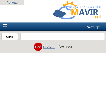
Погода
תחזית מזג האוויר באל שוייוח
☰
דף ראשי
ישראל
חפוש
אירופה
ירושלים
העיר שלי:
+29°
אמריקה
חבר המדינות
אסיה
אפריקה
אוסטרליה