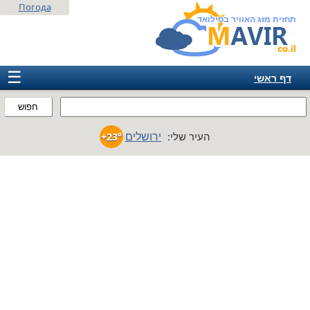
Погода
תחזית מזג האוויר בסילואד
☰
דף ראשי
ישראל
חפוש
אירופה
ירושלים
העיר שלי:
+23°
אמריקה
חבר המדינות
אסיה
אפריקה
אוסטרליה