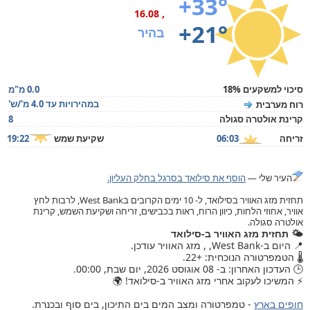
+33°
, 16.08
+21°
בהיר
סיכוי למשקעים 18%
0.0 מ"מ
במהירויות עד 4.0 מ'/ש'
רוח מערבית
קרינת אולטרה סגולה
8
זריחה
06:03
שקיעת שמש
19:22
העיר שלי —
הוסף את סילואד בסרגל בחלק העליון.
תחזית מזג האוויר בסילואד, ל- 10 ימים הקרובים בWest Bank, לרבות לחץ
אוויר, אחוזי הלחות, כיוון הרוח, ראות בכבישים, זריחה ושקיעת השמש, קרינת
אולטרה סגולה.
🌤️ תחזית מזג האוויר ב-סילואד
📍 היום ב-West Bank, , מזג האוויר עודכן.
🌡️ הטמפרטורה הנוכחית: +22.
🕒 העדכון האחרון: ב- 08 אוגוסט 2026, יום שבת, 00:00.
⚡ המשיכו לעקוב אחרי מזג האוויר ב-סילואד! 🌍
חופים בארץ
- טמפרטורה ומצב המים בים התיכון, בים סוף ובכנרת.