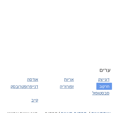
ערים
דונייצק
אריות
אודסה
חרקוב
זפורוז'יה
דנייפרופטרובסק
סבסטופול
קייב