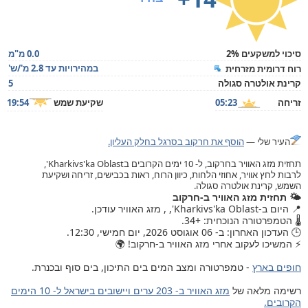
סיכוי למשקעים 2%
0.0 מ"מ
במהירויות עד 2.8 מ'/ש'
רוח דרומית מזרחית
קרינת אולטרה סגולה
5
זריחה
05:23
שקיעת שמש
19:54
העיר שלי —
הוסף את חרקוב בסרגל בחלק העליון.
תחזית מזג האוויר בחרקוב, ל- 10 ימים הקרובים בKharkivs'ka Oblast',
לרבות לחץ אוויר, אחוזי הלחות, כיוון הרוח, ראות בכבישים, זריחה ושקיעת
השמש, קרינת אולטרה סגולה.
🌤️ תחזית מזג האוויר ב-חרקוב
📍 היום ב-Kharkivs'ka Oblast', , מזג האוויר עודכן.
🌡️ הטמפרטורה הנוכחית: +34.
🕒 העדכון האחרון: ב- 06 אוגוסט 2026, יום חמישי, 12:30.
⚡ המשיכו לעקוב אחרי מזג האוויר ב-חרקוב! 🌍
חופים בארץ
- טמפרטורה ומצב המים בים התיכון, בים סוף ובכנרת.
רשימה מלאה של
מזג האוויר ב- 203 ערים ויישובים בישראל ל- 10 הימים
הקרובים.