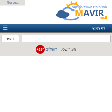
Погода
תחזית מזג האוויר בחרקוב
☰
דף ראשי
ישראל
חפוש
אירופה
ירושלים
העיר שלי:
+29°
אמריקה
חבר המדינות
אסיה
אפריקה
אוסטרליה