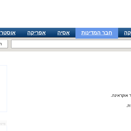
קה
חבר המדינות
אסיה
אפריקה
אוסטרל
ח
ת.
פרסו