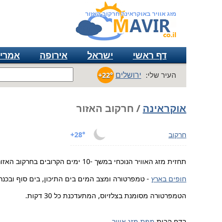
מזג אוויר באוקראינה חרקוב האזור
דף ראשי
ישראל
אירופה
אמרי
ירושלים
העיר שלי:
+22°
אוקראינה
/ חרקוב האזור
חרקוב
+28°
תחזית מזג האוויר הנוכחי במשך -10 ימים הקרובים בחרקוב האזור אוקראינה.
חופים בארץ
- טמפרטורה ומצב המים בים התיכון, בים סוף ובכנר
הטמפרטורה מסומנת בצלזיוס, המתעדכנת כל 30 דקות.
בדף הבית
מפת מזג אוויר
.