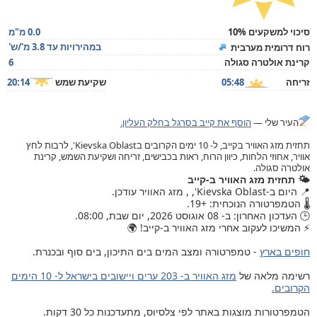
סיכוי למשקעים 10%
0.0 מ"מ
במהירויות עד 3.8 מ'/ש'
רוח דרומית מערבית
קרינת אולטרה סגולה
6
זריחה
05:48
שקיעת שמש
20:14
העיר שלי —
הוסף את קייב בסרגל בחלק העליון.
תחזית מזג האוויר בקייב, ל- 10 ימים הקרובים בKievska Oblast', לרבות לחץ
אוויר, אחוזי הלחות, כיוון הרוח, ראות בכבישים, זריחה ושקיעת השמש, קרינת
אולטרה סגולה.
🌤️ תחזית מזג האוויר ב-קייב
📍 היום ב-Kievska Oblast', , מזג האוויר עודכן.
🌡️ הטמפרטורה הנוכחית: +19.
🕒 העדכון האחרון: ב- 08 אוגוסט 2026, יום שבת, 08:00.
⚡ המשיכו לעקוב אחרי מזג האוויר ב-קייב! 🌍
חופים בארץ
- טמפרטורה ומצב המים בים התיכון, בים סוף ובכנרת.
רשימה מלאה של
מזג האוויר ב- 203 ערים ויישובים בישראל ל- 10 הימים
הקרובים.
הטמפרטורות מוצגות באתר לפי צלסיוס, מתעדכנות כל 30 דקות.