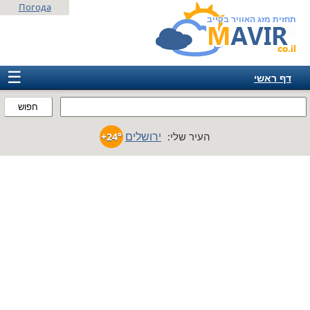
Погода
תחזית מזג האוויר בקייב
☰
דף ראשי
ישראל
חפוש
אירופה
ירושלים
העיר שלי:
+24°
אמריקה
חבר המדינות
אסיה
אפריקה
אוסטרליה