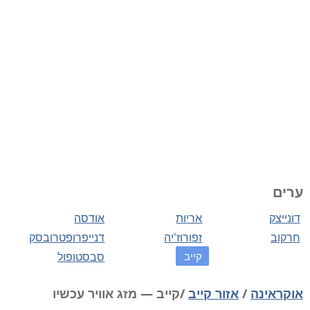
ערים
דונייצק
אריות
אודסה
חרקוב
זפורוז'יה
דנייפרופטרובסק
קייב
סבסטופול
אוקראינה
/
אזור קייב
/קייב — מזג אוויר עכשיו