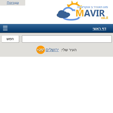
Погода
מזג האוויר ב אוקראינה
☰
דף ראשי
ישראל
חפוש
אירופה
ירושלים
העיר שלי:
+25°
אמריקה
חבר המדינות
אסיה
אפריקה
אוסטרליה