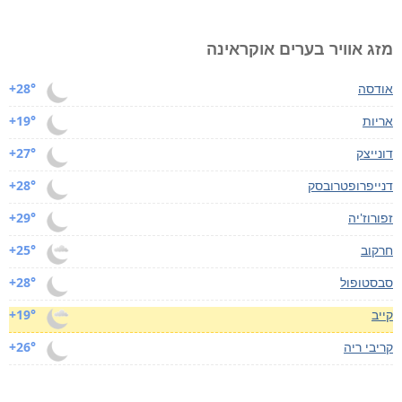
מזג אוויר בערים אוקראינה
אודסה
+28°
אריות
+19°
דונייצק
+27°
דנייפרופטרובסק
+28°
זפורוז'יה
+29°
חרקוב
+25°
סבסטופול
+28°
קייב
+19°
קריבי ריה
+26°