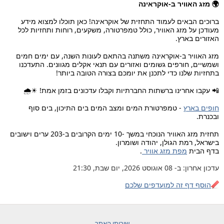
🌍 מזג האוויר ב-אוקראינה
Киев
Харьков
Львов
+19°
ברוכים הבאים לעמוד התחזית של אוקראינה! כאן תוכלו למצוא מידע
+25°
מעודכן על מזג האוויר, כולל טמפרטורה, משקעים, רוחות ותחזיות לכל
+19°
האזורים בארץ.
Днепропетровск
Донецк
Кривой Рог
Запорожье
+28°
מזג האוויר ב-אוקראינה משתנה בהתאם לעונות השנה, עם ימים חמים
+27°
ושמשיים, חורפים גשומים ואזורים עם תנאי אקלים מגוונים. התעדכנו
+26°
+29°
בתחזיות שלנו כדי לתכנן את יומכם בצורה הטובה ביותר!
Одесса
+28°
📲 עקבו אחרינו ברשתות החברתיות וקבלו עדכונים בזמן אמת! ☀🌧
חופים בארץ
- טמפרטורת המים ומצב המים בים התיכון, בים סוף
Севастополь
ובכנרת.
+28°
תחזית מזג האוויר הנוכחי במשך -10 ימים הקרובים ב-203 ערים וישובים
בישראל, רמת הגולן, יהודה ושומרון.
בדף הבית
מפת מזג אוויר
.
עדכון אחרון: ב- 08 אוגוסט 2026, יום שבת, 21:30
הוסף דף זה למועדפים שלכם
שירותי האתר