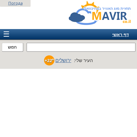
Погода
תחזית מזג האוויר בצחינוואלי
☰
דף ראשי
ישראל
חפוש
אירופה
ירושלים
העיר שלי:
+22°
אמריקה
חבר המדינות
אסיה
אפריקה
אוסטרליה