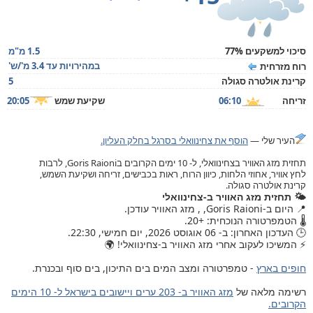
סיכוי למשקעים 77%
1.5 מ"מ
במהירויות עד 3.4 מ'/ש'
רוח מזרחית
קרינת אולטרה סגולה
5
זריחה
06:10
שקיעת שמש
20:05
העיר שלי —
הוסף את צחינוואלי בסרגל בחלק העליון.
תחזית מזג האוויר בצחינוואלי, ל- 10 ימים הקרובים בGoris Raioni, לרבות
לחץ אוויר, אחוזי הלחות, כיוון הרוח, ראות בכבישים, זריחה ושקיעת השמש,
קרינת אולטרה סגולה.
🌤️ תחזית מזג האוויר ב-צחינוואלי
📍 היום ב-Goris Raioni, , מזג האוויר עודכן.
🌡️ הטמפרטורה הנוכחית: +20.
🕒 העדכון האחרון: ב- 06 אוגוסט 2026, יום חמישי, 22:30.
⚡ המשיכו לעקוב אחרי מזג האוויר ב-צחינוואלי! 🌍
חופים בארץ
- טמפרטורה ומצב המים בים התיכון, בים סוף ובכנרת.
רשימה מלאה של
מזג האוויר ב- 203 ערים ויישובים בישראל ל- 10 הימים
הקרובים.