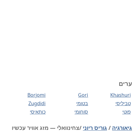
ערים
Borjomi
Gori
Khashuri
טביליסי
בטומי
Zugdidi
פוטי
סוחומי
כותאיסי
גיאורגיה
/
גוריס ריוני
/צחינוואלי — מזג אוויר עכשיו