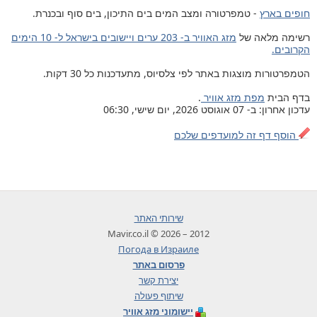
חופים בארץ
- טמפרטורה ומצב המים בים התיכון, בים סוף ובכנרת.
רשימה מלאה של
מזג האוויר ב- 203 ערים ויישובים בישראל ל- 10 הימים
הקרובים.
הטמפרטורות מוצגות באתר לפי צלסיוס, מתעדכנות כל 30 דקות.
בדף הבית
מפת מזג אוויר
.
עדכון אחרון: ב- 07 אוגוסט 2026, יום שישי, 06:30
הוסף דף זה למועדפים שלכם
שירותי האתר
2012 – 2026 © Mavir.co.il
Погода в Израиле
פרסום באתר
יצירת קשר
שיתוף פעולה
יישומוני מזג אוויר