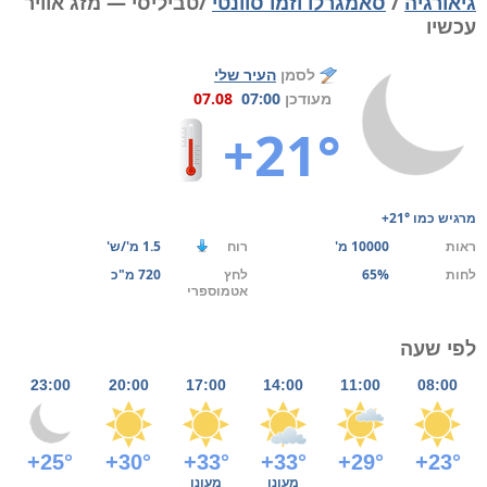
גיאורגיה
/
סאמגרלו וזמו סוונטי
/טביליסי — מזג אוויר
עכשיו
לסמן
העיר שלי
מעודכן
07:00
07.08
+21°
מרגיש כמו
+21°
ראות
10000 מ'
רוח
1.5 מ'/ש'
לחות
65%
לחץ
720 מ"כ
אטמוספרי
לפי שעה
23:00
20:00
17:00
14:00
11:00
08:00
+25°
+30°
+33°
+33°
+29°
+23°
מעונן
מעונן