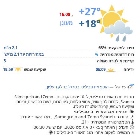
+27°
, 16.08
+18°
מעונן
סיכוי למשקעים 63%
2.1 מ"מ
במהירויות עד 2.1 מ'/ש'
רוח דרומית מזרחית
קרינת אולטרה סגולה
5
זריחה
06:09
שקיעת שמש
19:59
העיר שלי —
הוסף את טביליסי בסרגל בחלק העליון.
תחזית מזג האוויר בטביליסי, ל- 10 ימים הקרובים בSamegrelo and Zemo
Svaneti, לרבות לחץ אוויר, אחוזי הלחות, כיוון הרוח, ראות בכבישים, זריחה
ושקיעת השמש, קרינת אולטרה סגולה.
🌤️ תחזית מזג האוויר ב-טביליסי
📍 היום ב-Samegrelo and Zemo Svaneti, , מזג האוויר עודכן.
🌡️ הטמפרטורה הנוכחית: +21.
🕒 העדכון האחרון: ב- 07 אוגוסט 2026, יום שישי, 06:30.
⚡ המשיכו לעקוב אחרי מזג האוויר ב-טביליסי! 🌍