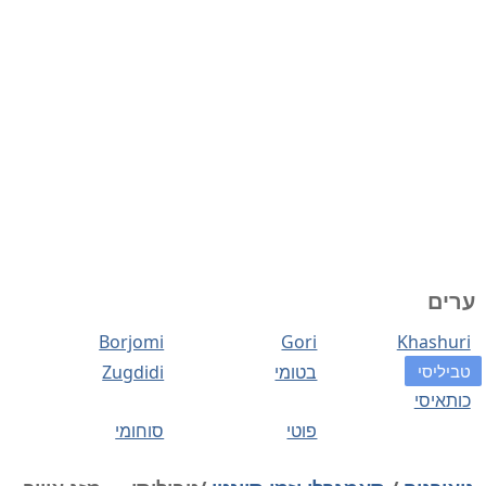
ערים
Borjomi
Gori
Khashuri
טביליסי
בטומי
Zugdidi
כותאיסי
פוטי
סוחומי