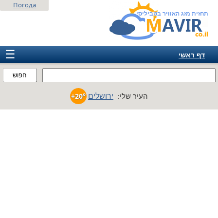
Погода
תחזית מזג האוויר בטביליסי
☰
דף ראשי
ישראל
חפוש
אירופה
ירושלים
העיר שלי:
+20°
אמריקה
חבר המדינות
אסיה
אפריקה
אוסטרליה