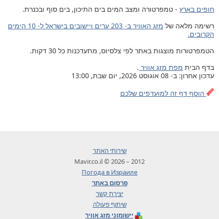
חופים בארץ
- טמפרטורה ומצב המים בים התיכון, בים סוף ובכנרת.
רשימה מלאה של
מזג האוויר ב- 203 ערים ויישובים בישראל ל- 10 הימים
הקרובים.
הטמפרטורות מוצגות באתר לפי צלסיוס, מתעדכנות כל 30 דקות.
בדף הבית
מפת מזג אוויר
.
עדכון אחרון: ב- 08 אוגוסט 2026, יום שבת, 13:00
הוסף דף זה למועדפים שלכם
שירותי האתר
2012 – 2026 © Mavir.co.il
Погода в Израиле
פרסום באתר
יצירת קשר
שיתוף פעולה
יישומוני מזג אוויר