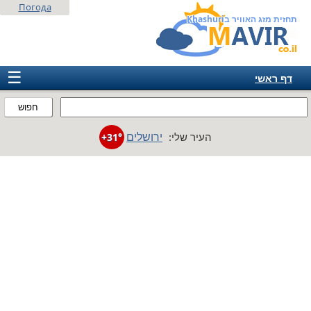
Погода
תחזית מזג האוויר בKhashuri
☰
דף ראשי
ישראל
חפוש
אירופה
ירושלים
העיר שלי:
+31°
אמריקה
חבר המדינות
אסיה
אפריקה
אוסטרליה