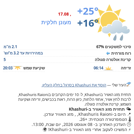
+25°
, 17.08
+16°
מעונן חלקית
סיכוי למשקעים 67%
2.1 מ"מ
במהירויות עד 3.2 מ'/ש'
רוח מזרחית
קרינת אולטרה סגולה
5
זריחה
06:14
שקיעת שמש
20:03
העיר שלי —
הוסף את Khashuri בסרגל בחלק העליון.
תחזית מזג האוויר בKhashuri, ל- 10 ימים הקרובים בKhashuris Raioni,
לרבות לחץ אוויר, אחוזי הלחות, כיוון הרוח, ראות בכבישים, זריחה ושקיעת
השמש, קרינת אולטרה סגולה.
🌤️ תחזית מזג האוויר ב-Khashuri
📍 היום ב-Khashuris Raioni, , מזג האוויר עודכן.
🌡️ הטמפרטורה הנוכחית: +26.
🕒 העדכון האחרון: ב- 08 אוגוסט 2026, יום שבת, 13:00.
⚡ המשיכו לעקוב אחרי מזג האוויר ב-Khashuri! 🌍