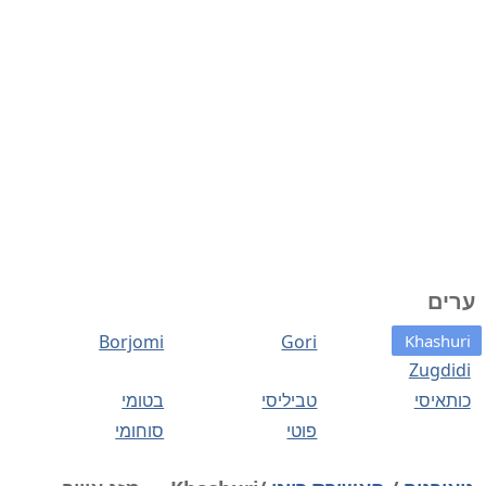
ערים
Borjomi
Gori
Khashuri
Zugdidi
כותאיסי
טביליסי
בטומי
פוטי
סוחומי