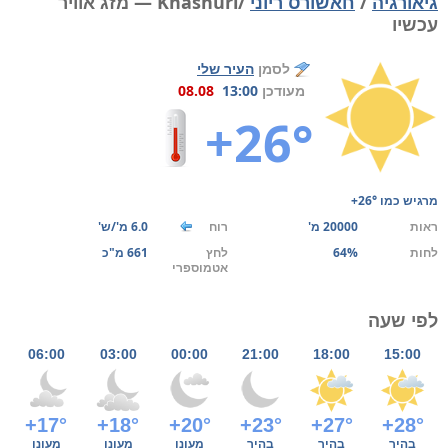
גיאורגיה
/
חאשורס ריוני
/Khashuri — מזג אוויר
עכשיו
לסמן
העיר שלי
מעודכן
13:00
08.08
+26°
מרגיש כמו
+26°
ראות
20000 מ'
רוח
6.0 מ'/ש'
לחות
64%
לחץ
661 מ"כ
אטמוספרי
לפי שעה
06:00
03:00
00:00
21:00
18:00
15:00
+17°
+18°
+20°
+23°
+27°
+28°
בהיר
בהיר
בהיר
מעונן
מעונן
מעונן