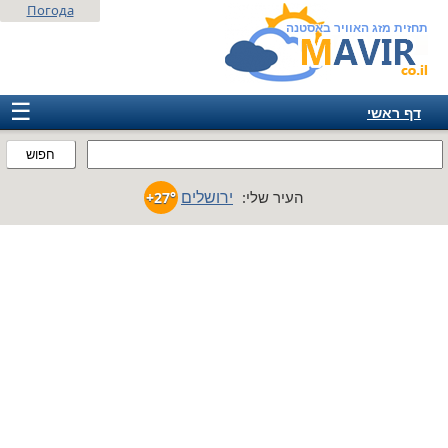
Погода
תחזית מזג האוויר באסטנה
☰
דף ראשי
ישראל
חפוש
אירופה
ירושלים
העיר שלי:
+27°
אמריקה
חבר המדינות
אסיה
אפריקה
אוסטרליה