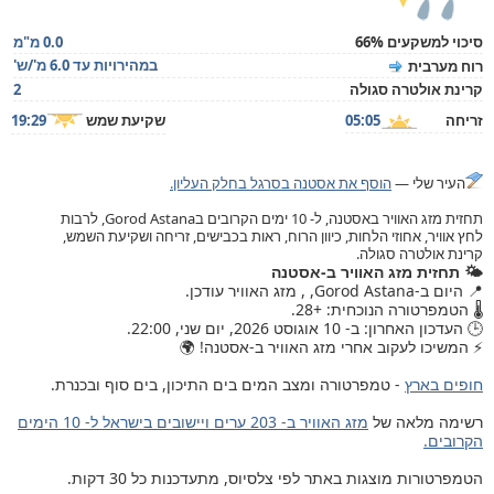
סיכוי למשקעים 66%
0.0 מ"מ
במהירויות עד 6.0 מ'/ש'
רוח מערבית
קרינת אולטרה סגולה
2
זריחה
05:05
שקיעת שמש
19:29
העיר שלי —
הוסף את אסטנה בסרגל בחלק העליון.
תחזית מזג האוויר באסטנה, ל- 10 ימים הקרובים בGorod Astana, לרבות
לחץ אוויר, אחוזי הלחות, כיוון הרוח, ראות בכבישים, זריחה ושקיעת השמש,
קרינת אולטרה סגולה.
🌤️ תחזית מזג האוויר ב-אסטנה
📍 היום ב-Gorod Astana, , מזג האוויר עודכן.
🌡️ הטמפרטורה הנוכחית: +28.
🕒 העדכון האחרון: ב- 10 אוגוסט 2026, יום שני, 22:00.
⚡ המשיכו לעקוב אחרי מזג האוויר ב-אסטנה! 🌍
חופים בארץ
- טמפרטורה ומצב המים בים התיכון, בים סוף ובכנרת.
רשימה מלאה של
מזג האוויר ב- 203 ערים ויישובים בישראל ל- 10 הימים
הקרובים.
הטמפרטורות מוצגות באתר לפי צלסיוס, מתעדכנות כל 30 דקות.