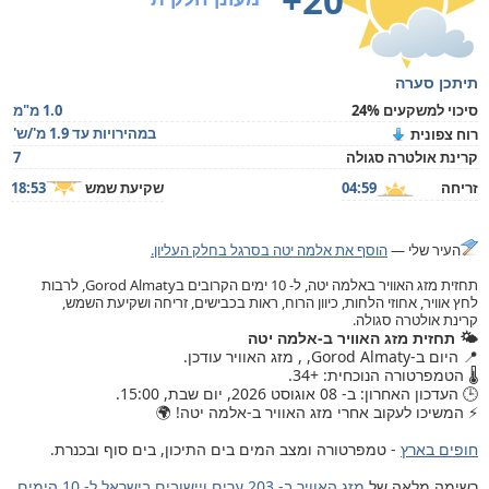
+20°
תיתכן סערה
סיכוי למשקעים 24%
1.0 מ"מ
במהירויות עד 1.9 מ'/ש'
רוח צפונית
קרינת אולטרה סגולה
7
זריחה
04:59
שקיעת שמש
18:53
העיר שלי —
הוסף את אלמה יטה בסרגל בחלק העליון.
תחזית מזג האוויר באלמה יטה, ל- 10 ימים הקרובים בGorod Almaty, לרבות
לחץ אוויר, אחוזי הלחות, כיוון הרוח, ראות בכבישים, זריחה ושקיעת השמש,
קרינת אולטרה סגולה.
🌤️ תחזית מזג האוויר ב-אלמה יטה
📍 היום ב-Gorod Almaty, , מזג האוויר עודכן.
🌡️ הטמפרטורה הנוכחית: +34.
🕒 העדכון האחרון: ב- 08 אוגוסט 2026, יום שבת, 15:00.
⚡ המשיכו לעקוב אחרי מזג האוויר ב-אלמה יטה! 🌍
חופים בארץ
- טמפרטורה ומצב המים בים התיכון, בים סוף ובכנרת.
רשימה מלאה של
מזג האוויר ב- 203 ערים ויישובים בישראל ל- 10 הימים