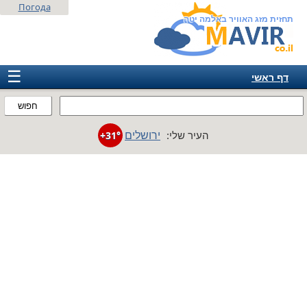
Погода
תחזית מזג האוויר באלמה יטה
☰
דף ראשי
ישראל
חפוש
אירופה
ירושלים
העיר שלי:
+31°
אמריקה
חבר המדינות
אסיה
אפריקה
אוסטרליה