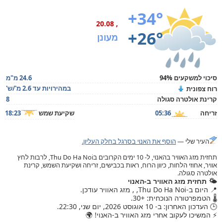
+34°
, 20.08
+26°
מעונן
סיכוי למשקעים 94%
24.6 מ"מ
במהירויות עד 2.6 מ'/ש'
רוח צפונית
קרינת אולטרה סגולה
8
זריחה
05:36
שקיעת שמש
18:23
העיר שלי —
הוסף את האנוי בסרגל בחלק העליון.
תחזית מזג האוויר בהאנוי, ל- 10 ימים הקרובים בThu Do Ha Noi, לרבות לחץ
אוויר, אחוזי הלחות, כיוון הרוח, ראות בכבישים, זריחה ושקיעת השמש, קרינת
אולטרה סגולה.
🌤️ תחזית מזג האוויר ב-האנוי
📍 היום ב-Thu Do Ha Noi, , מזג האוויר עודכן.
🌡️ הטמפרטורה הנוכחית: +30.
🕒 העדכון האחרון: ב- 10 אוגוסט 2026, יום שני, 22:30.
⚡ המשיכו לעקוב אחרי מזג האוויר ב-האנוי! 🌍