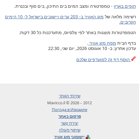
חופים בארץ
- טמפרטורה ומצב המים בים התיכון, בים סוף ובכנרת.
רשימה מלאה של
מזג האוויר ב- 203 ערים ויישובים בישראל ל- 10 הימים
הקרובים.
הטמפרטורות מוצגות באתר לפי צלסיוס, מתעדכנות כל 30 דקות.
בדף הבית
מפת מזג אוויר
.
עדכון אחרון: ב- 10 אוגוסט 2026, יום שני, 22:30
הוסף דף זה למועדפים שלכם
שירותי האתר
2012 – 2026 © Mavir.co.il
Погода в Израиле
פרסום באתר
יצירת קשר
שיתוף פעולה
יישומוני מזג אוויר