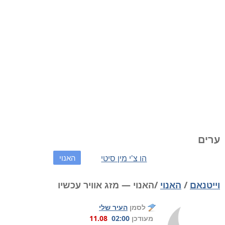
ערים
הו צ'י מין סיטי
האנוי
וייטנאם
/
האנוי
/האנוי — מזג אוויר עכשיו
לסמן
העיר שלי
מעודכן
02:00
11.08