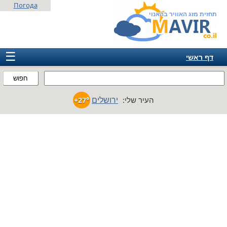
Погода
תחזית מזג האוויר בהאנוי
☰
דף ראשי
ישראל
חפוש
אירופה
ירושלים
העיר שלי:
+27°
אמריקה
חבר המדינות
אסיה
אפריקה
אוסטרליה