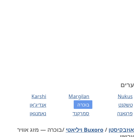
ערים
Karshi
Margilan
Nukus
טשקנט
בוכרה
אנדיג'אן
פרגאנה
סמרקנד
נאמנגאן
אוזבקיסטן
/
Buxoro ויליאטי
/בוכרה — מזג אוויר
עכשיו