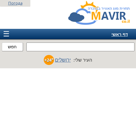
Погода
תחזית מזג האוויר בבוכרה
☰
דף ראשי
ישראל
חפוש
אירופה
ירושלים
העיר שלי:
+24°
אמריקה
חבר המדינות
אסיה
אפריקה
אוסטרליה