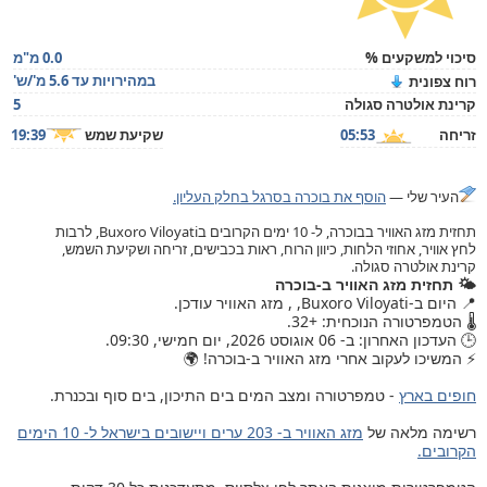
סיכוי למשקעים %
0.0 מ"מ
במהירויות עד 5.6 מ'/ש'
רוח צפונית
קרינת אולטרה סגולה
5
זריחה
05:53
שקיעת שמש
19:39
העיר שלי —
הוסף את בוכרה בסרגל בחלק העליון.
תחזית מזג האוויר בבוכרה, ל- 10 ימים הקרובים בBuxoro Viloyati, לרבות
לחץ אוויר, אחוזי הלחות, כיוון הרוח, ראות בכבישים, זריחה ושקיעת השמש,
קרינת אולטרה סגולה.
🌤️ תחזית מזג האוויר ב-בוכרה
📍 היום ב-Buxoro Viloyati, , מזג האוויר עודכן.
🌡️ הטמפרטורה הנוכחית: +32.
🕒 העדכון האחרון: ב- 06 אוגוסט 2026, יום חמישי, 09:30.
⚡ המשיכו לעקוב אחרי מזג האוויר ב-בוכרה! 🌍
חופים בארץ
- טמפרטורה ומצב המים בים התיכון, בים סוף ובכנרת.
רשימה מלאה של
מזג האוויר ב- 203 ערים ויישובים בישראל ל- 10 הימים
הקרובים.