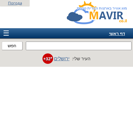
Погода
מזג אוויר בארצות הברית טקסס
☰
דף ראשי
ישראל
חפוש
אירופה
ירושלים
העיר שלי:
+32°
אמריקה
חבר המדינות
אסיה
אפריקה
אוסטרליה