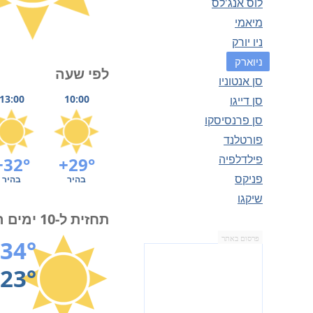
לוס אנג'לס
מיאמי
ניו יורק
ניוארק
לפי שעה
סן אנטוניו
13:00
10:00
סן דייגו
סן פרנסיסקו
פורטלנד
פילדלפיה
+32°
+29°
פניקס
בהיר
בהיר
שיקגו
תחזית ל-10 ימים הקרובים
פרסום באתר
34°
23°