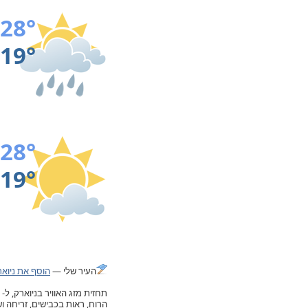
28°
19°
28°
19°
העיר שלי —
הוסף את ניואר
הרוח, ראות בכבישים, זריחה 