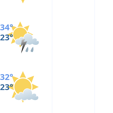
34°
23°
32°
23°