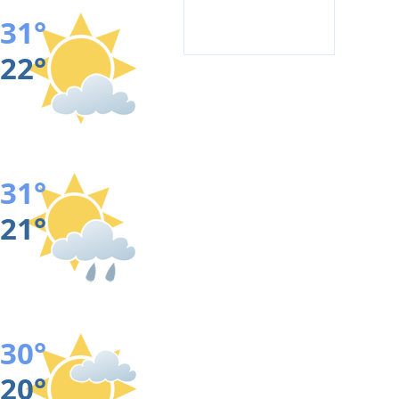
31°
22°
31°
21°
30°
20°