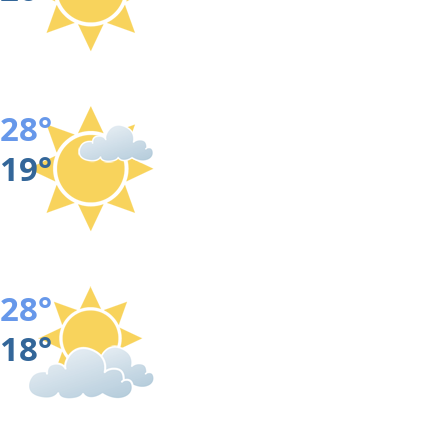
28°
19°
28°
18°