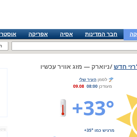
קה
חבר המדינות
אסיה
אפריקה
אוסטרל
ח
'רזי חדש
/ניוארק — מזג אוויר עכשיו
לסמן
העיר שלי
מעודכן
08:00
09.08
+33°
מרגיש כמו
+35°
פרסו