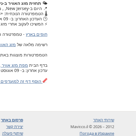
🌤️ תחזית מזג האוויר ב-ני
📍 היום ב-New Jersey, , מזג האוויר עודכן.
🌡️ הטמפרטורה הנוכחית: +33.
🕒 העדכון האחרון: ב- 09 אוגוסט 2026, יום ראשון, 16:00.
⚡ המשיכו לעקוב אחרי מזג ה
חופים בארץ
- טמפרטורה ומ
רשימה מלאה של
מזג האוויר ב- 203 ערים ויישובים בישרא
הטמפרטורות מוצגות באתר לפי 
בדף הבית
מפת מזג אוויר
.
עדכון אחרון: ב- 09 אוגוסט 2026, יום ראשון, 16:00
הוסף דף זה למועדפים 
שירותי האתר
פרסום באתר
2012 – 2026 © Mavir.co.il
יצירת קשר
Погода в Израиле
שיתוף פעולה