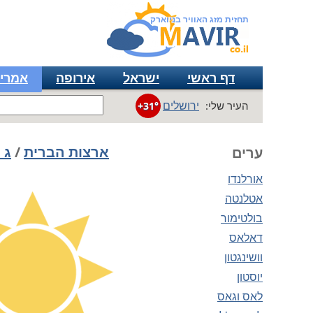
תחזית מזג האוויר בניוארק
דף ראשי
ישראל
אירופה
אמרי
ירושלים
העיר שלי:
+31°
ארצות הברית
/
ג 
ערים
אורלנדו
אטלנטה
בולטימור
דאלאס
וושינגטון
יוסטון
לאס וגאס