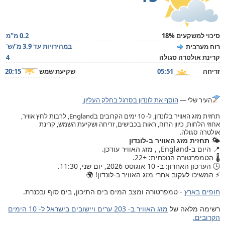
סיכוי למשקעים 18%
0.2 מ"מ
במהירויות עד 3.9 מ'/ש'
רוח מערבית
קרינת אולטרה סגולה
4
זריחה
05:51
שקיעת שמש
20:15
העיר שלי —
הוסף את לונדון בסרגל בחלק העליון.
תחזית מזג האוויר בלונדון, ל- 10 ימים הקרובים בEngland, לרבות לחץ אוויר,
אחוזי הלחות, כיוון הרוח, ראות בכבישים, זריחה ושקיעת השמש, קרינת
אולטרה סגולה.
🌤️ תחזית מזג האוויר ב-לונדון
📍 היום ב-England, , מזג האוויר עודכן.
🌡️ הטמפרטורה הנוכחית: +22.
🕒 העדכון האחרון: ב- 10 אוגוסט 2026, יום שני, 11:30.
⚡ המשיכו לעקוב אחרי מזג האוויר ב-לונדון! 🌍
חופים בארץ
- טמפרטורה ומצב המים בים התיכון, בים סוף ובכנרת.
רשימה מלאה של
מזג האוויר ב- 203 ערים ויישובים בישראל ל- 10 הימים
הקרובים.