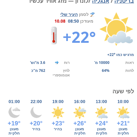
בריטניה
/
אנגליה
/לונדון — מזג אוויר עכשיו
לסמן
העיר שלי
מעודכן
08:50
10.08
+22°
מרגיש כמו
+22°
ראות
10000 מ'
רוח
3.6 מ'/ש'
לחות
64%
לחץ
762 מ"כ
אטמוספרי
לפי שעה
01:00
22:00
19:00
16:00
13:00
10:00
+19°
+20°
+23°
+26°
+24°
+21°
מעונן
מעונן
מעונן
בהיר
בהיר
מעונן
חלקית
חלקית
חלקית
חלקית