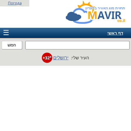
Погода
תחזית מזג האוויר בלונדון
☰
דף ראשי
ישראל
חפוש
אירופה
ירושלים
העיר שלי:
+32°
אמריקה
חבר המדינות
אסיה
אפריקה
אוסטרליה