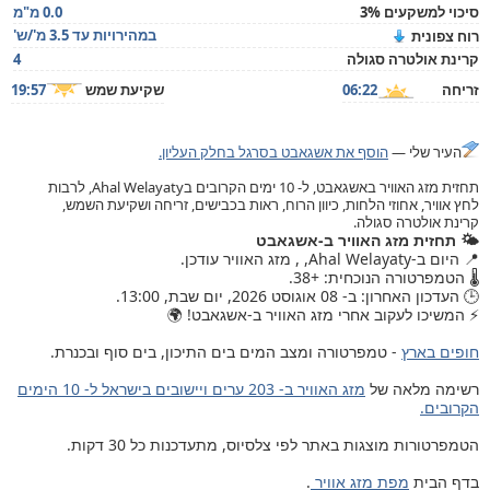
סיכוי למשקעים 3%
0.0 מ"מ
במהירויות עד 3.5 מ'/ש'
רוח צפונית
קרינת אולטרה סגולה
4
זריחה
06:22
שקיעת שמש
19:57
העיר שלי —
הוסף את אשגאבט בסרגל בחלק העליון.
תחזית מזג האוויר באשגאבט, ל- 10 ימים הקרובים בAhal Welayaty, לרבות
לחץ אוויר, אחוזי הלחות, כיוון הרוח, ראות בכבישים, זריחה ושקיעת השמש,
קרינת אולטרה סגולה.
🌤️ תחזית מזג האוויר ב-אשגאבט
📍 היום ב-Ahal Welayaty, , מזג האוויר עודכן.
🌡️ הטמפרטורה הנוכחית: +38.
🕒 העדכון האחרון: ב- 08 אוגוסט 2026, יום שבת, 13:00.
⚡ המשיכו לעקוב אחרי מזג האוויר ב-אשגאבט! 🌍
חופים בארץ
- טמפרטורה ומצב המים בים התיכון, בים סוף ובכנרת.
רשימה מלאה של
מזג האוויר ב- 203 ערים ויישובים בישראל ל- 10 הימים
הקרובים.
הטמפרטורות מוצגות באתר לפי צלסיוס, מתעדכנות כל 30 דקות.
בדף הבית
מפת מזג אוויר
.