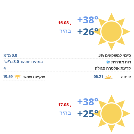
+38°
, 16.08
+26°
בהיר
סיכוי למשקעים 5%
0.0 מ"מ
במהירויות עד 3.0 מ'/ש'
רוח מזרחית
קרינת אולטרה סגולה
4
זריחה
06:21
שקיעת שמש
19:59
+38°
, 17.08
+25°
בהיר