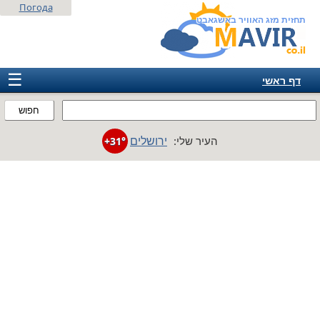
Погода
תחזית מזג האוויר באשגאבט
☰
דף ראשי
ישראל
חפוש
אירופה
ירושלים
העיר שלי:
+31°
אמריקה
חבר המדינות
אסיה
אפריקה
אוסטרליה