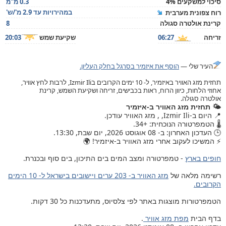
סיכוי למשקעים 4%
0.3 מ"מ
במהירויות עד 2.9 מ'/ש'
רוח צפונית מערבית
קרינת אולטרה סגולה
8
זריחה
06:27
שקיעת שמש
20:03
העיר שלי —
הוסף את איזמיר בסרגל בחלק העליון.
תחזית מזג האוויר באיזמיר, ל- 10 ימים הקרובים בIzmir Ili, לרבות לחץ אוויר,
אחוזי הלחות, כיוון הרוח, ראות בכבישים, זריחה ושקיעת השמש, קרינת
אולטרה סגולה.
🌤️ תחזית מזג האוויר ב-איזמיר
📍 היום ב-Izmir Ili, , מזג האוויר עודכן.
🌡️ הטמפרטורה הנוכחית: +34.
🕒 העדכון האחרון: ב- 08 אוגוסט 2026, יום שבת, 13:30.
⚡ המשיכו לעקוב אחרי מזג האוויר ב-איזמיר! 🌍
חופים בארץ
- טמפרטורה ומצב המים בים התיכון, בים סוף ובכנרת.
רשימה מלאה של
מזג האוויר ב- 203 ערים ויישובים בישראל ל- 10 הימים
הקרובים.
הטמפרטורות מוצגות באתר לפי צלסיוס, מתעדכנות כל 30 דקות.
בדף הבית
מפת מזג אוויר
.