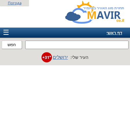
Погода
תחזית מזג האוויר באיזמיר
☰
דף ראשי
ישראל
חפוש
אירופה
ירושלים
העיר שלי:
+31°
אמריקה
חבר המדינות
אסיה
אפריקה
אוסטרליה