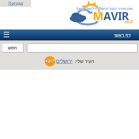
Погода
מזג אוויר בטג'יקיסטן ויליאטי סוגד
☰
דף ראשי
ישראל
חפוש
אירופה
ירושלים
העיר שלי:
+21°
אמריקה
חבר המדינות
אסיה
אפריקה
אוסטרליה