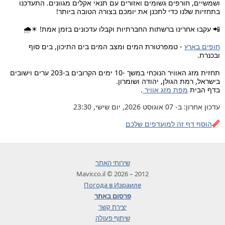
ושמשיים, חורפים גשומים ואזורים עם תנאי אקלים מגוונים. התעדכנו
בתחזיות שלנו כדי לתכנן את יומכם בצורה הטובה ביותר!
📲 עקבו אחרינו ברשתות החברתיות וקבלו עדכונים בזמן אמת! ☀🌧
חופים בארץ
- טמפרטורת המים ומצב המים בים התיכון, בים סוף
ובכנרת.
תחזית מזג האוויר הנוכחי במשך -10 ימים הקרובים ב-203 ערים וישובים
בישראל, רמת הגולן, יהודה ושומרון.
בדף הבית
מפת מזג אוויר
.
עדכון אחרון: ב- 07 אוגוסט 2026, יום שישי, 23:30
הוסף דף זה למועדפים שלכם
שירותי האתר
2012 – 2026 © Mavir.co.il
Погода в Израиле
פרסום באתר
יצירת קשר
שיתוף פעולה