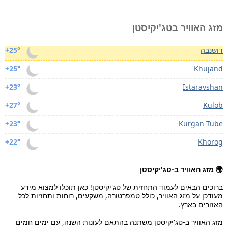
מזג האוויר בטג'יקיסטן
דושנבה
+25°
+25°
Khujand
+23°
Istaravshan
+27°
Kulob
+23°
Kurgan Tube
+22°
Khorog
🌍 מזג האוויר ב-טג'יקיסטן
ברוכים הבאים לעמוד התחזית של טג'יקיסטן! כאן תוכלו למצוא מידע
מעודכן על מזג האוויר, כולל טמפרטורה, משקעים, רוחות ותחזיות לכל
האזורים בארץ.
מזג האוויר ב-טג'יקיסטן משתנה בהתאם לעונות השנה, עם ימים חמים