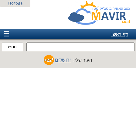
Погода
מזג האוויר ב טג'יקיסטן
☰
דף ראשי
ישראל
חפוש
אירופה
ירושלים
העיר שלי:
+22°
אמריקה
חבר המדינות
אסיה
אפריקה
אוסטרליה