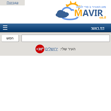
Погода
מזג האוויר ב סרי לנקה
☰
דף ראשי
ישראל
חפוש
אירופה
ירושלים
העיר שלי:
+30°
אמריקה
חבר המדינות
אסיה
אפריקה
אוסטרליה