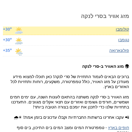
מזג אוויר בסרי לנקה
קולומבו
+30°
נגומבו
+30°
פולונארואה
+35°
🌍 מזג האוויר ב-סרי לנקה
ברוכים הבאים לעמוד התחזית של סרי לנקה! כאן תוכלו למצוא מידע
מעודכן על מזג האוויר, כולל טמפרטורה, משקעים, רוחות ותחזיות לכל
האזורים בארץ.
מזג האוויר ב-סרי לנקה משתנה בהתאם לעונות השנה, עם ימים חמים
ושמשיים, חורפים גשומים ואזורים עם תנאי אקלים מגוונים. התעדכנו
בתחזיות שלנו כדי לתכנן את יומכם בצורה הטובה ביותר!
📲 עקבו אחרינו ברשתות החברתיות וקבלו עדכונים בזמן אמת! ☀🌧
חופים בארץ
- טמפרטורת המים ומצב המים בים התיכון, בים סוף