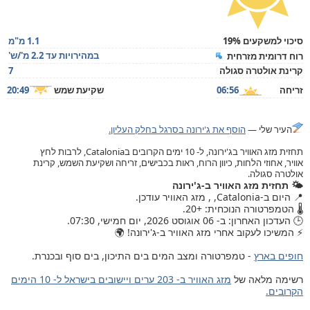
סיכוי למשקעים 19%
1.1 מ"מ
במהירויות עד 2.2 מ'/ש'
רוח דרומית מזרחית
קרינת אולטרה סגולה
7
זריחה
06:56
שקיעת שמש
20:49
העיר שלי —
הוסף את ג'ירונה בסרגל בחלק העליון.
תחזית מזג האוויר בג'ירונה, ל- 10 ימים הקרובים בCatalonia, לרבות לחץ
אוויר, אחוזי הלחות, כיוון הרוח, ראות בכבישים, זריחה ושקיעת השמש, קרינת
אולטרה סגולה.
🌤️ תחזית מזג האוויר ב-ג'ירונה
📍 היום ב-Catalonia, , מזג האוויר עודכן.
🌡️ הטמפרטורה הנוכחית: +20.
🕒 העדכון האחרון: ב- 06 אוגוסט 2026, יום חמישי, 07:30.
⚡ המשיכו לעקוב אחרי מזג האוויר ב-ג'ירונה! 🌍
חופים בארץ
- טמפרטורה ומצב המים בים התיכון, בים סוף ובכנרת.
רשימה מלאה של
מזג האוויר ב- 203 ערים ויישובים בישראל ל- 10 הימים
הקרובים.