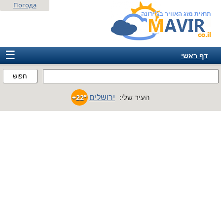
Погода
תחזית מזג האוויר בג'ירונה
☰
דף ראשי
ישראל
חפוש
אירופה
ירושלים
העיר שלי:
+22°
אמריקה
חבר המדינות
אסיה
אפריקה
אוסטרליה