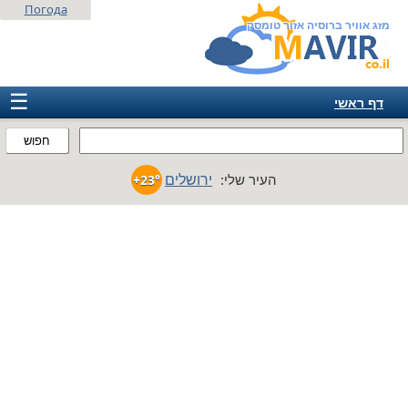
Погода
מזג אוויר ברוסיה אזור טומסק
☰
דף ראשי
ישראל
חפוש
אירופה
ירושלים
העיר שלי:
+23°
אמריקה
חבר המדינות
אסיה
אפריקה
אוסטרליה