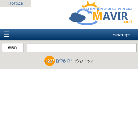
Погода
מזג אוויר ברוסיה אזור אורנבורג
☰
דף ראשי
ישראל
חפוש
אירופה
ירושלים
העיר שלי:
+22°
אמריקה
חבר המדינות
אסיה
אפריקה
אוסטרליה