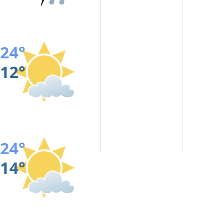
24°
12°
24°
14°