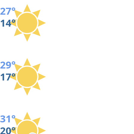
27°
14°
29°
17°
31°
20°