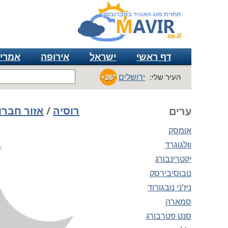
תחזית מזג האוויר בחברובסק
דף ראשי
ישראל
אירופה
אמרי
ירושלים
העיר שלי:
+26°
רוסיה
/
אזור חבר
ערים
אומסק
וולגוגרד
יקטרינבורג
נובוסיבירסק
ניז'ני נובגורוד
סמארה
סנט פטרבורג