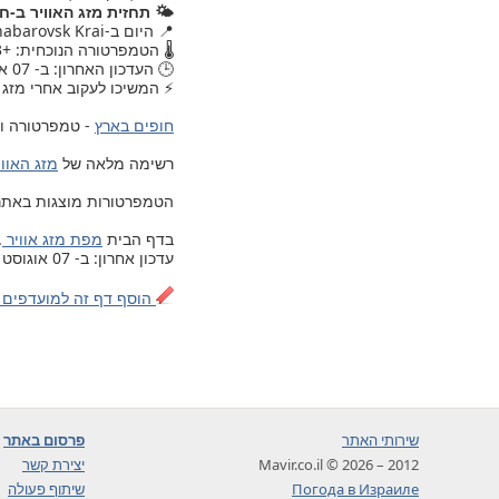
🌤️ תחזית מזג האוויר ב-
📍 היום ב-Khabarovsk Krai, , מזג האוויר עודכן.
🌡️ הטמפרטורה הנוכחית: +13.
🕒 העדכון האחרון: ב- 07 אוגוסט 2026, יום שישי, 19:30.
⚡ המשיכו לעקוב אחרי מזג 
חופים בארץ
- טמפרטורה ומ
רשימה מלאה של
מזג האוויר ב- 203 ערים ויישובים בישרא
הטמפרטורות מוצגות באתר לפי 
בדף הבית
מפת מזג אוויר
.
עדכון אחרון: ב- 07 אוגוסט 2026, יום שישי, 19:30
הוסף דף זה למועדפים 
שירותי האתר
פרסום באתר
2012 – 2026 © Mavir.co.il
יצירת קשר
Погода в Израиле
שיתוף פעולה