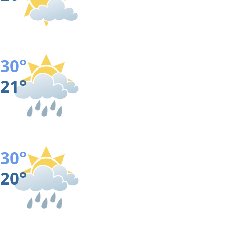
30°
21°
30°
20°