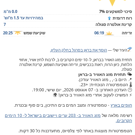
סיכוי למשקעים 7%
0.0 מ"מ
במהירויות עד 1.5 מ'/ש'
רוח דרומית
קרינת אולטרה סגולה
7
זריחה
06:19
שקיעת שמש
20:25
העיר שלי —
הוסף את בראן בסרגל בחלק העליון.
תחזית מזג האוויר בבראן, ל- 10 ימים הקרובים ב, לרבות לחץ אוויר, אחוזי
הלחות, כיוון הרוח, ראות בכבישים, זריחה ושקיעת השמש, קרינת אולטרה
סגולה.
🌤️ תחזית מזג האוויר ב-בראן
📍 היום ב-, , מזג האוויר עודכן.
🌡️ הטמפרטורה הנוכחית: +23.
🕒 העדכון האחרון: ב- 07 אוגוסט 2026, יום שישי, 19:00.
⚡ המשיכו לעקוב אחרי מזג האוויר ב-בראן! 🌍
חופים בארץ
- טמפרטורה ומצב המים בים התיכון, בים סוף ובכנרת.
רשימה מלאה של
מזג האוויר ב- 203 ערים ויישובים בישראל ל- 10 הימים
הקרובים.
הטמפרטורות מוצגות באתר לפי צלסיוס, מתעדכנות כל 30 דקות.