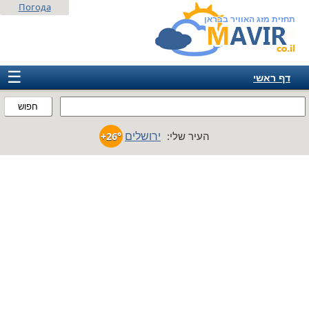
Погода
תחזית מזג האוויר בבראן
☰
דף ראשי
ישראל
חפוש
אירופה
ירושלים
העיר שלי:
+26°
אמריקה
חבר המדינות
אסיה
אפריקה
אוסטרליה