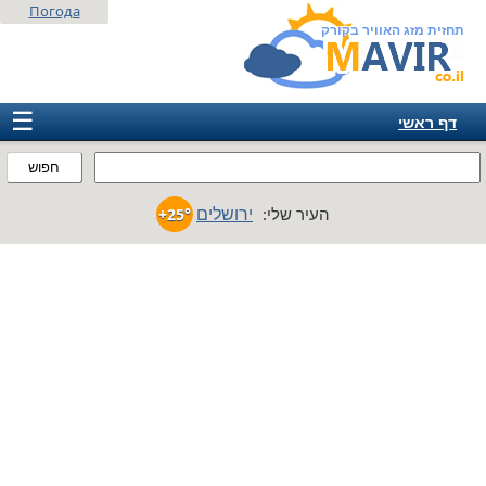
Погода
תחזית מזג האוויר בקורק
☰
דף ראשי
ישראל
חפוש
אירופה
ירושלים
העיר שלי:
+25°
אמריקה
חבר המדינות
אסיה
אפריקה
אוסטרליה