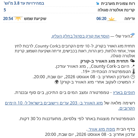
במהירויות עד 3.8 מ'/ש'
רוח צפונית מערבית
קרינת אולטרה סגולה
5
זריחה
06:20
שקיעת שמש
20:54
העיר שלי —
הוסף את קורק בסרגל בחלק העליון.
תחזית מזג האוויר בקורק, ל- 10 ימים הקרובים בCounty Cork, לרבות לחץ
אוויר, אחוזי הלחות, כיוון הרוח, ראות בכבישים, זריחה ושקיעת השמש, קרינת
אולטרה סגולה.
🌤️ תחזית מזג האוויר ב-קורק
📍 היום ב-County Cork, , מזג האוויר עודכן.
🌡️ הטמפרטורה הנוכחית: +19.
🕒 העדכון האחרון: ב- 08 אוגוסט 2026, יום שבת, 20:00.
⚡ המשיכו לעקוב אחרי מזג האוויר ב-קורק! 🌍
חופים בארץ
- טמפרטורה ומצב המים בים התיכון, בים סוף ובכנרת.
רשימה מלאה של
מזג האוויר ב- 203 ערים ויישובים בישראל ל- 10 הימים
הקרובים.
הטמפרטורות מוצגות באתר לפי צלסיוס, מתעדכנות כל 30 דקות.
בדף הבית
מפת מזג אוויר
.
עדכון אחרון: ב- 08 אוגוסט 2026, יום שבת, 20:00