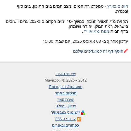
חופים בארץ
- טמפרטורת המים ומצב המים בים התיכון, בים סוף
ובכנרת.
תחזית מזג האוויר הנוכחי במשך -10 ימים הקרובים ב-203 ערים וישובים
בישראל, רמת הגולן, יהודה ושומרון.
בדף הבית
מפת מזג אוויר
.
עדכון אחרון: ב- 08 אוגוסט 2026, יום שבת, 15:30
הוסף דף זה למועדפים שלכם
שירותי האתר
2012 – 2026 © Mavir.co.il
Погода в Израиле
פרסום באתר
יצירת קשר
שיתוף פעולה
יישומוני מזג אוויר
עדכוני ב-RSS
כפתורים ובאנרים