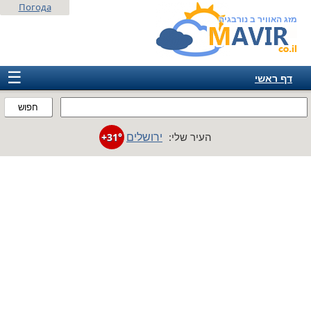
Погода
מזג האוויר ב נורבגיה
☰
דף ראשי
ישראל
חפוש
אירופה
ירושלים
העיר שלי:
+31°
אמריקה
חבר המדינות
אסיה
אפריקה
אוסטרליה