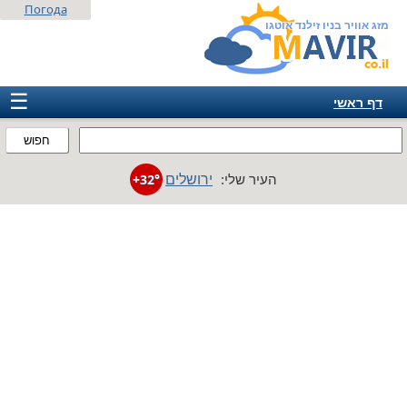
Погода
מזג אוויר בניו זילנד אוטגו
☰
דף ראשי
ישראל
חפוש
אירופה
ירושלים
העיר שלי:
+32°
אמריקה
חבר המדינות
אסיה
אפריקה
אוסטרליה