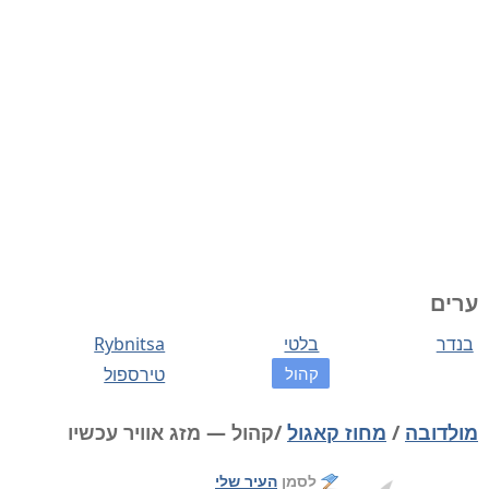
ערים
בנדר
בלטי
Rybnitsa
קהול
טירספול
מולדובה
/
מחוז קאגול
/קהול — מזג אוויר עכשיו
לסמן
העיר שלי