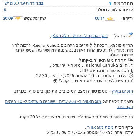
במהירויות עד 3.7 מ'/ש'
רוח דרומית
קרינת אולטרה סגולה
6
זריחה
06:11
שקיעת שמש
20:09
העיר שלי —
הוסף את קהול בסרגל בחלק העליון.
תחזית מזג האוויר בקהול, ל- 10 ימים הקרובים בRaionul Cahul, לרבות לחץ
אוויר, אחוזי הלחות, כיוון הרוח, ראות בכבישים, זריחה ושקיעת השמש, קרינת
אולטרה סגולה.
🌤️ תחזית מזג האוויר ב-קהול
📍 היום ב-Raionul Cahul, , מזג האוויר עודכן.
🌡️ הטמפרטורה הנוכחית: +23.
🕒 העדכון האחרון: ב- 10 אוגוסט 2026, יום שני, 22:30.
⚡ המשיכו לעקוב אחרי מזג האוויר ב-קהול! 🌍
חופים בארץ
- טמפרטורה ומצב המים בים התיכון, בים סוף ובכנרת.
רשימה מלאה של
מזג האוויר ב- 203 ערים ויישובים בישראל ל- 10 הימים
הקרובים.
הטמפרטורות מוצגות באתר לפי צלסיוס, מתעדכנות כל 30 דקות.
בדף הבית
מפת מזג אוויר
.
עדכון אחרון: ב- 10 אוגוסט 2026, יום שני, 22:30