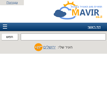
Погода
תחזית מזג האוויר בקהול
☰
דף ראשי
ישראל
חפוש
אירופה
ירושלים
העיר שלי:
+27°
אמריקה
חבר המדינות
אסיה
אפריקה
אוסטרליה